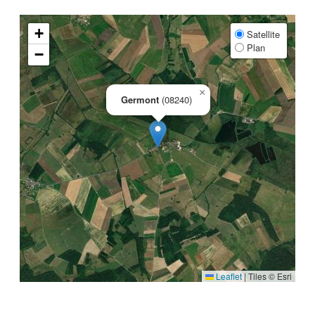
+
Satellite
Plan
−
×
Germont
(08240)
Leaflet
|
Tiles © Esri