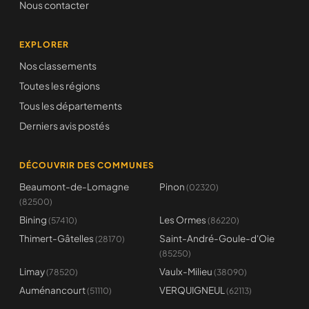
Nous contacter
EXPLORER
Nos classements
Toutes les régions
Tous les départements
Derniers avis postés
DÉCOUVRIR DES COMMUNES
Beaumont-de-Lomagne
Pinon
(02320)
(82500)
Bining
Les Ormes
(57410)
(86220)
Thimert-Gâtelles
Saint-André-Goule-d'Oie
(28170)
(85250)
Limay
Vaulx-Milieu
(78520)
(38090)
Auménancourt
VERQUIGNEUL
(51110)
(62113)