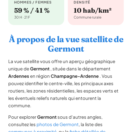
HOMMES / FEMMES
DENSITÉ
59 % / 41 %
10 hab/km²
30 H · 21 F
Commune rurale
À propos de la vue satellite de
Germont
La vue satellite vous offre un aperçu géographique
unique de
Germont
, située dans le département
Ardennes
en région
Champagne-Ardenne
. Vous
pouvez identifier le centre-ville, les principaux axes
routiers, les zones résidentielles, les espaces verts et
les éventuels reliefs naturels qui entourent la
commune.
Pour explorer
Germont
sous d'autres angles,
consultez les
photos de Germont
, la liste des
communes à proximité
, ou la
fiche détaillée de