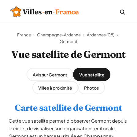
Villes
·
en
·
France
France
›
Champagne-Ardenne
›
Ardennes (08)
›
Germont
Vue satellite de Germont
Avis sur Germont
Vue satellite
Villes à proximité
Photos
Carte satellite de Germont
Cette vue satellite permet d'observer Germont depuis
le ciel et de visualiser son organisation territoriale.
Germont est un hameau située en Champagne-