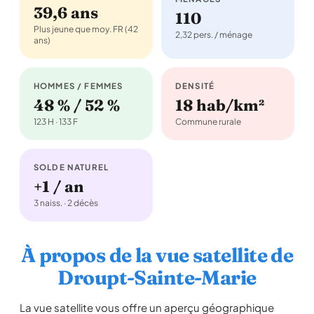
39,6 ans
110
Plus jeune que moy. FR (42
2,32 pers. / ménage
ans)
HOMMES / FEMMES
DENSITÉ
48 % / 52 %
18 hab/km²
123 H · 133 F
Commune rurale
SOLDE NATUREL
+1 / an
3 naiss. · 2 décès
À propos de la vue satellite de
Droupt-Sainte-Marie
La vue satellite vous offre un aperçu géographique