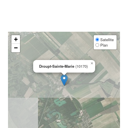
+
Satellite
Plan
−
×
Droupt-Sainte-Marie
(10170)