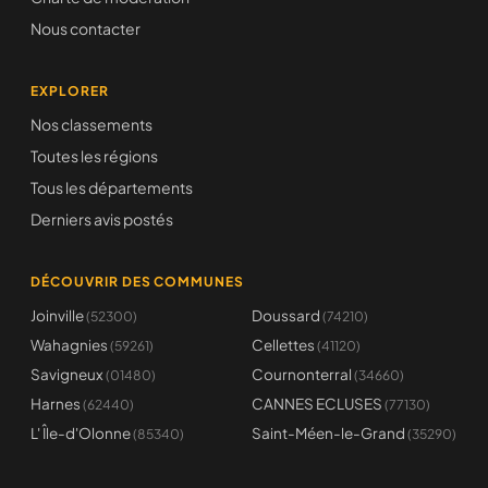
Nous contacter
EXPLORER
Nos classements
Toutes les régions
Tous les départements
Derniers avis postés
DÉCOUVRIR DES COMMUNES
Joinville
Doussard
(52300)
(74210)
Wahagnies
Cellettes
(59261)
(41120)
Savigneux
Cournonterral
(01480)
(34660)
Harnes
CANNES ECLUSES
(62440)
(77130)
L' Île-d'Olonne
Saint-Méen-le-Grand
(85340)
(35290)