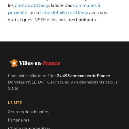
les
photos de Dercy
, la liste des
communes à
proximité
, ou la
fiche détaillée de Dercy
avec ses
statistiques INSEE et les avis des habitants.
Villes
·
en
·
France
L'annuaire collaboratif des
34 493 communes de France
.
Données INSEE, DVF, Géorisques · Avis des habitants depuis
2006.
LE SITE
Sources des données
Partenaires
Charte de modération