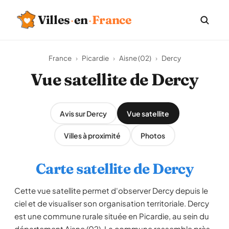
Villes
·
en
·
France
France
›
Picardie
›
Aisne (02)
›
Dercy
Vue satellite de Dercy
Avis sur Dercy
Vue satellite
Villes à proximité
Photos
Carte satellite de Dercy
Cette vue satellite permet d'observer Dercy depuis le
ciel et de visualiser son organisation territoriale. Dercy
est une commune rurale située en Picardie, au sein du
département Aisne (02). La commune rassemble près