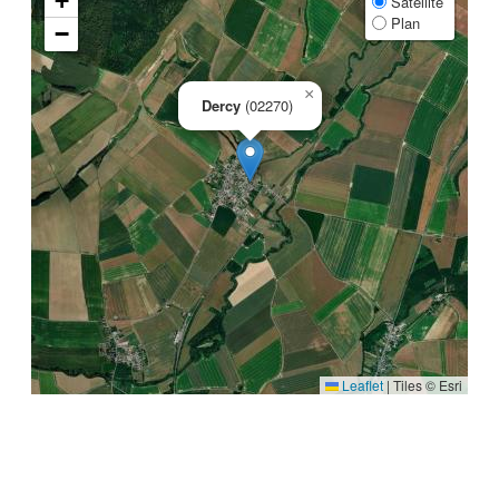
+
Satellite
Plan
−
×
Dercy
(02270)
Leaflet
|
Tiles © Esri