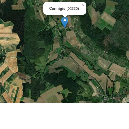
×
Connigis
(02330)