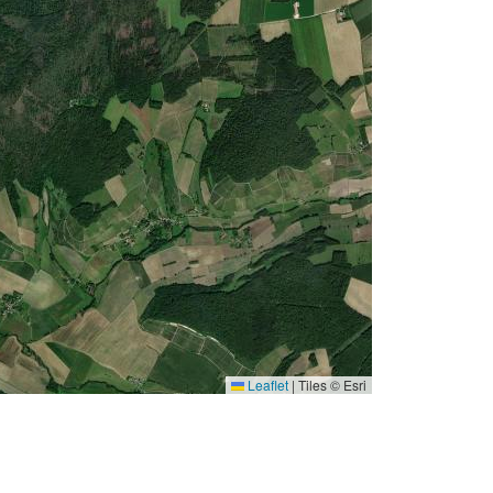
Leaflet
|
Tiles © Esri