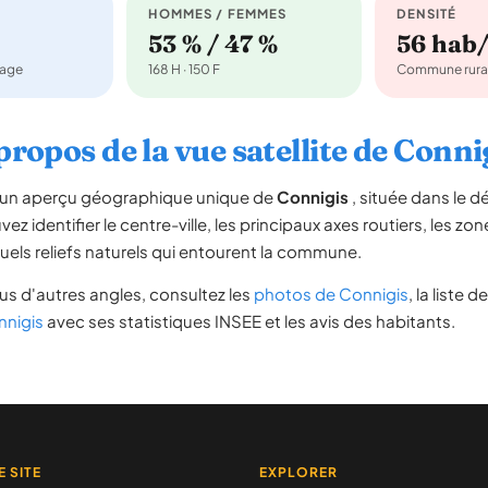
HOMMES / FEMMES
DENSITÉ
53 % / 47 %
56 hab
nage
168 H · 150 F
Commune rura
propos de la vue satellite de Conni
re un aperçu géographique unique de
Connigis
, située dans le 
ez identifier le centre-ville, les principaux axes routiers, les zone
uels reliefs naturels qui entourent la commune.
s d'autres angles, consultez les
photos de Connigis
, la liste d
nnigis
avec ses statistiques INSEE et les avis des habitants.
E SITE
EXPLORER