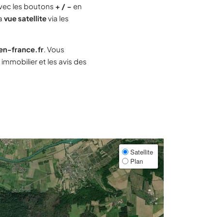
vec les boutons
+ / −
en
la
vue satellite
via les
-en-france.fr
. Vous
mmobilier et les avis des
Satellite
Plan