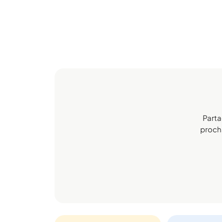
Parta
procha