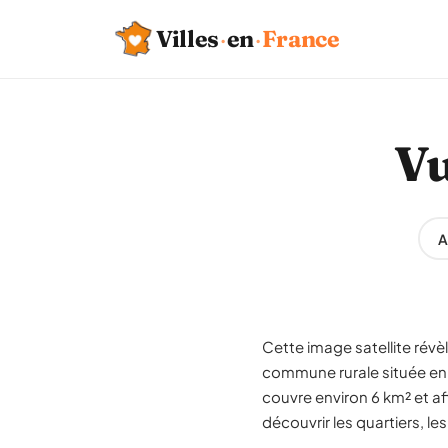
Villes
·
en
·
France
Vu
A
Cette image satellite révè
commune rurale située en 
couvre environ 6 km² et a
découvrir les quartiers, le