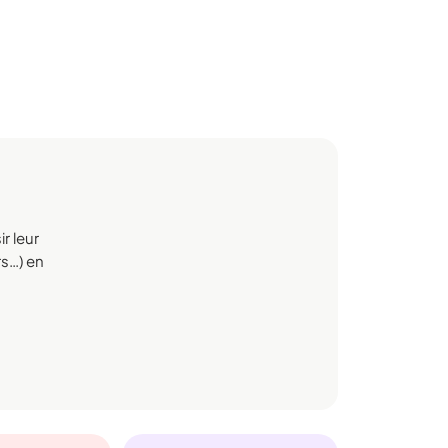
r leur
rs…) en