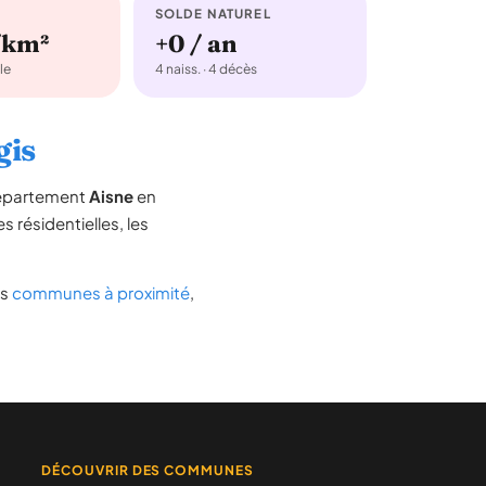
SOLDE NATUREL
/km²
+0 / an
le
4 naiss. · 4 décès
gis
département
Aisne
en
s résidentielles, les
es
communes à proximité
,
DÉCOUVRIR DES COMMUNES