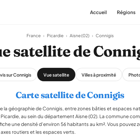
Accueil
Régions
France
›
Picardie
›
Aisne (02)
›
Connigis
e satellite de Conni
vis sur Connigis
Vue satellite
Villes à proximité
Phot
Carte satellite de Connigis
le la géographie de Connigis, entre zones bâties et espaces nat
Picardie, au sein du département Aisne (02). La commune comp
ffiche une densité d'environ 56 habitants au km². Vous pouvez z
s axes routiers et les espaces verts.