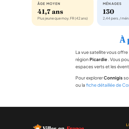
ÂGE MOYEN
MÉNAGES
41,7 ans
130
Plus jeune que moy. FR (42 ans)
2,44 pers. / mé
À 
La vue satellite vous off
région
Picardie
. Vous pouv
espaces verts et les évent
Pour explorer
Connigis
sou
ou la
fiche détaillée de Co
L
Villes
·
en
·
France