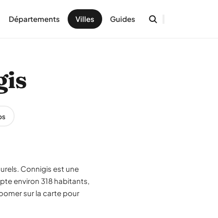
Départements
Villes
Guides
gis
os
urels. Connigis est une
te environ 318 habitants,
oomer sur la carte pour