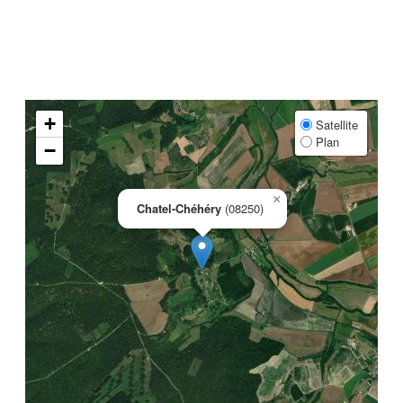
+
Satellite
Plan
−
×
Chatel-Chéhéry
(08250)