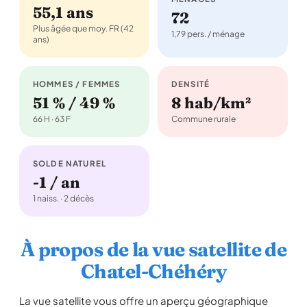
55,1 ans
72
Plus âgée que moy. FR (42
1,79 pers. / ménage
ans)
HOMMES / FEMMES
DENSITÉ
51 % / 49 %
8 hab/km²
66 H · 63 F
Commune rurale
SOLDE NATUREL
-1 / an
1 naiss. · 2 décès
À propos de la vue satellite de
Chatel-Chéhéry
La vue satellite vous offre un aperçu géographique