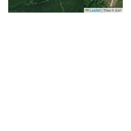
Leaflet
|
Tiles © Esri