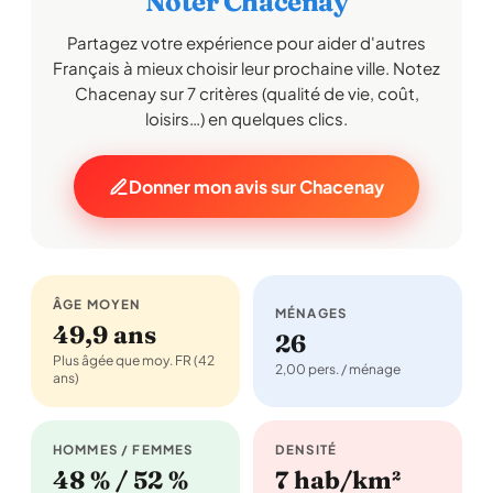
Noter Chacenay
Partagez votre expérience pour aider d'autres
Français à mieux choisir leur prochaine ville. Notez
Chacenay sur 7 critères (qualité de vie, coût,
loisirs…) en quelques clics.
Donner mon avis sur Chacenay
ÂGE MOYEN
MÉNAGES
49,9 ans
26
Plus âgée que moy. FR (42
2,00 pers. / ménage
ans)
HOMMES / FEMMES
DENSITÉ
48 % / 52 %
7 hab/km²