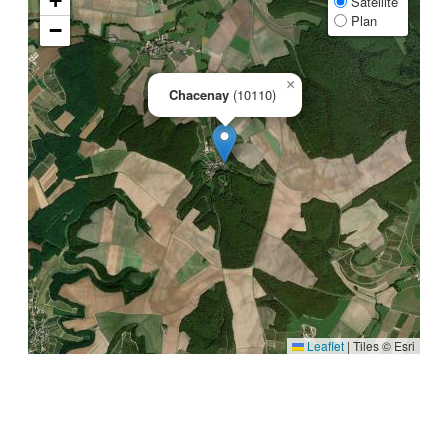
+
Satellite
Plan
−
×
Chacenay
(10110)
Leaflet
|
Tiles © Esri