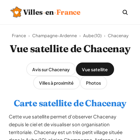
Villes
·
en
·
France
France
›
Champagne-Ardenne
›
Aube (10)
›
Chacenay
Vue satellite de Chacenay
Avis sur Chacenay
Vue satellite
Villes à proximité
Photos
Carte satellite de Chacenay
Cette vue satellite permet d'observer Chacenay
depuis le ciel et de visualiser son organisation
territoriale. Chacenay est un très petit village située
dans le Aube (10), région Champagne-Ardenne. La