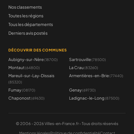
Nos classements
Toutes les régions
Tous les départements
Derniers avis postés
DÉCOUVRIR DES COMMUNES
Aubigny-sur-Nère
Sartrouville
(18700)
(78500)
Montaut
La Crau
(64800)
(83260)
Mareuil-sur-Lay-Dissais
Armentières-en-Brie
(77440)
(85320)
Fumay
Genay
(08170)
(69730)
Chaponost
Ladignac-le-Long
(69630)
(87500)
© 2006 - 2026 Villes-en-France.fr - Tous droits réservés
Mentions légales
Politique de confidentialité
Contact