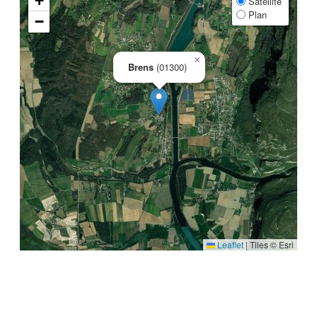
+
Satellite
Plan
−
×
Brens
(01300)
Leaflet
|
Tiles © Esri