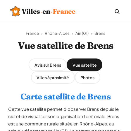
Villes
·
en
·
France
France
›
Rhône-Alpes
›
Ain (01)
›
Brens
Vue satellite de Brens
Avis sur Brens
Vue satellite
Villes à proximité
Photos
Carte satellite de Brens
Cette vue satellite permet d'observer Brens depuis le
ciel et de visualiser son organisation territoriale. Brens
est une commune rurale située en Rhône-Alpes, au
sein du département Ain (01). La commune rassemble