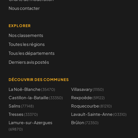
Nous contacter
EXPLORER
Nos classements
Toutes les régions
Tous les départements
Derniers avis postés
DÉCOUVRIR DES COMMUNES
La Noë-Blanche
Villasavary
(35470)
(11150)
Castillon-la-Bataille
Rexpoëde
(33350)
(59122)
Salins
Roquecourbe
(77148)
(81210)
Tresses
Lavault-Sainte-Anne
(33370)
(03310)
Lamure-sur-Azergues
Brûlon
(72350)
(69870)