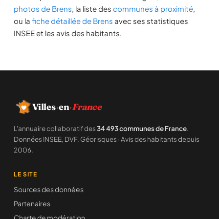
photos de Brens
, la liste des
communes à proximité
,
ou la
fiche détaillée de Brens
avec ses statistiques
INSEE et les avis des habitants.
Villes
·
en
·
France
L'annuaire collaboratif des
34 493 communes de France
.
Données INSEE, DVF, Géorisques · Avis des habitants depuis
2006.
LE SITE
Sources des données
Partenaires
Charte de modération