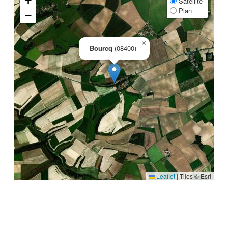
+
Satellite
Plan
−
×
Bourcq
(08400)
Leaflet
|
Tiles © Esri