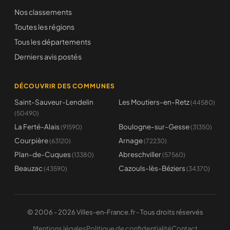
Nos classements
Toutes les régions
Tous les départements
Derniers avis postés
DÉCOUVRIR DES COMMUNES
Saint-Sauveur-Lendelin
Les Moutiers-en-Retz
(44580)
(50490)
La Ferté-Alais
Boulogne-sur-Gesse
(91590)
(31350)
Courpière
Arnage
(63120)
(72230)
Plan-de-Cuques
Abreschviller
(13380)
(57560)
Beauzac
Cazouls-lès-Béziers
(43590)
(34370)
© 2006 - 2026 Villes-en-France.fr - Tous droits réservés
Mentions légales
Politique de confidentialité
Contact