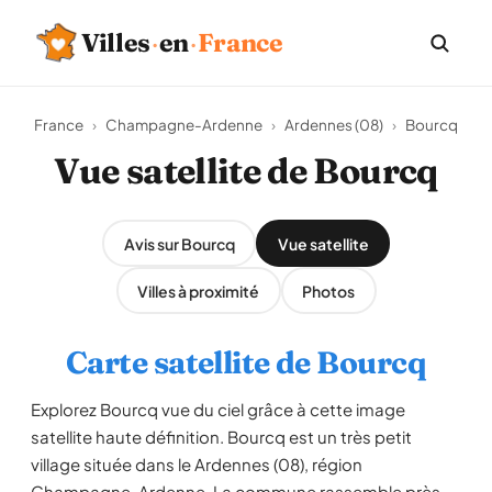
Villes
·
en
·
France
France
›
Champagne-Ardenne
›
Ardennes (08)
›
Bourcq
Vue satellite de Bourcq
Avis sur Bourcq
Vue satellite
Villes à proximité
Photos
Carte satellite de Bourcq
Explorez Bourcq vue du ciel grâce à cette image
satellite haute définition. Bourcq est un très petit
village située dans le Ardennes (08), région
Champagne-Ardenne. La commune rassemble près