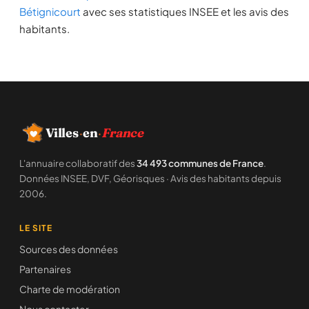
Bétignicourt
avec ses statistiques INSEE et les avis des
habitants.
Villes
·
en
·
France
L'annuaire collaboratif des
34 493 communes de France
.
Données INSEE, DVF, Géorisques · Avis des habitants depuis
2006.
LE SITE
Sources des données
Partenaires
Charte de modération