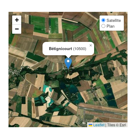
+
Satellite
Plan
−
×
Bétignicourt
(10500)
Leaflet
|
Tiles © Esri