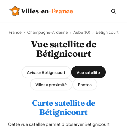
Villes
·
en
·
France
France
›
Champagne-Ardenne
›
Aube (10)
›
Bétignicourt
Vue satellite de
Bétignicourt
Avis sur Bétignicourt
Vue satellite
Villes à proximité
Photos
Carte satellite de
Bétignicourt
Cette vue satellite permet d'observer Bétignicourt