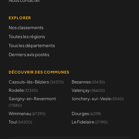
Nous contacter
EXPLORER
Nos classements
Toutes les régions
Tous les départements
Derniers avis postés
DÉCOUVRIR DES COMMUNES
Cazouls-lès-Béziers
Bezannes
(34370)
(51430)
Rodelle
Valençay
(12340)
(36600)
Savigny-en-Revermont
Jonchery-sur-Vesle
(51140)
(71580)
Wimmenau
Dourges
(67290)
(62119)
Toul
Le Fidelaire
(54200)
(27190)