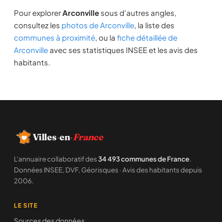
Pour explorer
Arconville
sous d'autres angles,
consultez les
photos de Arconville
, la liste des
communes à proximité
, ou la
fiche détaillée de
Arconville
avec ses statistiques INSEE et les avis des
habitants.
Villes
·
en
·
France
L'annuaire collaboratif des
34 493 communes de France
.
Données INSEE, DVF, Géorisques · Avis des habitants depuis
2006.
LE SITE
Sources des données