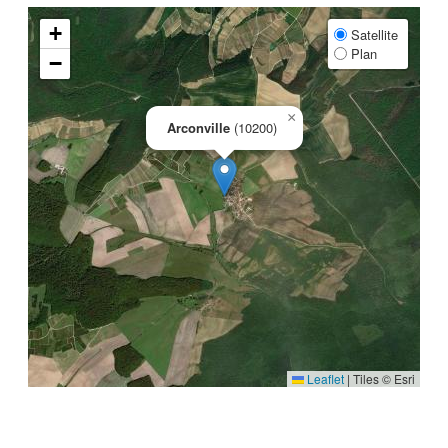
+
Satellite
Plan
−
×
Arconville
(10200)
Leaflet
|
Tiles © Esri