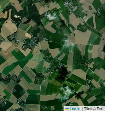
Leaflet
|
Tiles © Esri