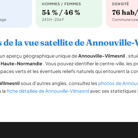
HOMMES / FEMMES
DENSITÉ
54 % / 46 %
76 hab
nage
243 H · 206 F
Commune rura
 de la vue satellite de Annouville-
re un aperçu géographique unique de
Annouville-Vilmesnil
, sit
n
Haute-Normandie
. Vous pouvez identifier le centre-ville, les p
espaces verts et les éventuels reliefs naturels qui entourent la 
Vilmesnil
sous d'autres angles, consultez les
photos de Annouvi
u la
fiche détaillée de Annouville-Vilmesnil
avec ses statistiques 