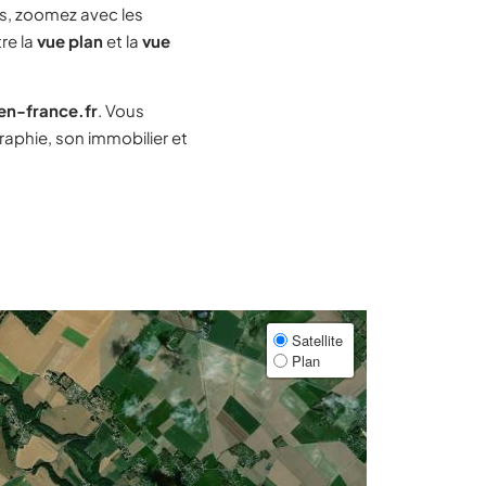
s, zoomez avec les
re la
vue plan
et la
vue
-en-france.fr
. Vous
aphie, son immobilier et
Satellite
Plan