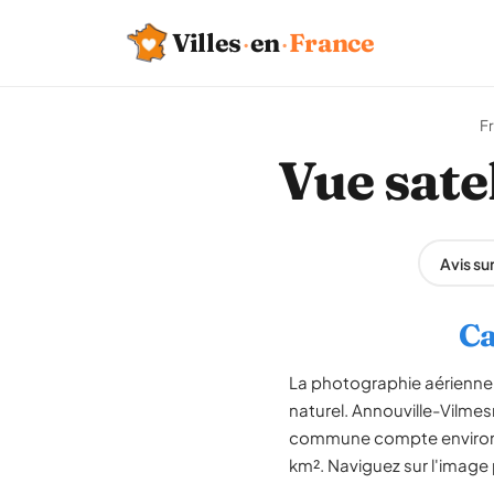
Villes
·
en
·
France
F
Vue sate
Avis su
Ca
La photographie aérienne 
naturel. Annouville-Vilmes
commune compte environ 44
km². Naviguez sur l'image p