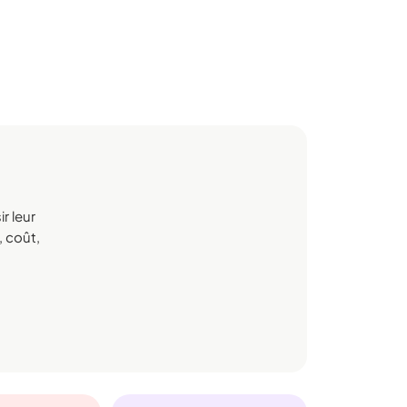
r leur
, coût,