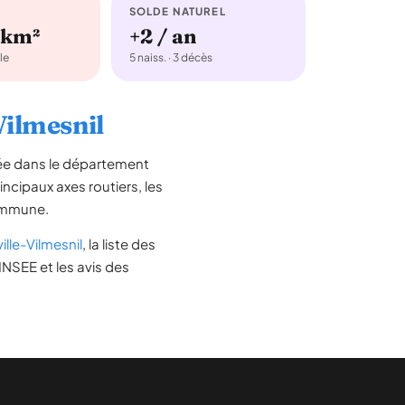
SOLDE NATUREL
/km²
+2 / an
le
5 naiss. · 3 décès
Vilmesnil
uée dans le département
rincipaux axes routiers, les
commune.
lle-Vilmesnil
, la liste des
INSEE et les avis des