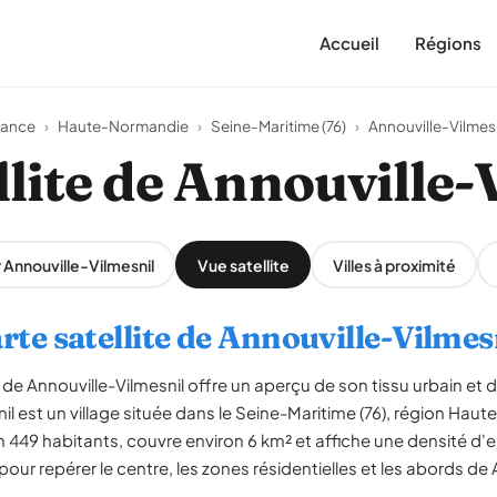
Accueil
Régions
rance
›
Haute-Normandie
›
Seine-Maritime (76)
›
Annouville-Vilmes
llite de Annouville-
r Annouville-Vilmesnil
Vue satellite
Villes à proximité
rte satellite de Annouville-Vilmes
de Annouville-Vilmesnil offre un aperçu de son tissu urbain et
nil est un village située dans le Seine-Maritime (76), région Hau
9 habitants, couvre environ 6 km² et affiche une densité d'e
our repérer le centre, les zones résidentielles et les abords de 