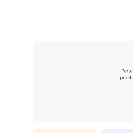
Parta
procha