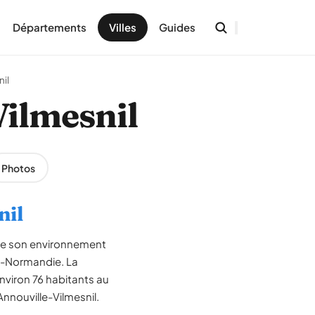
Départements
Villes
Guides
nil
Vilmesnil
Photos
nil
 de son environnement
te-Normandie. La
nviron 76 habitants au
Annouville-Vilmesnil.