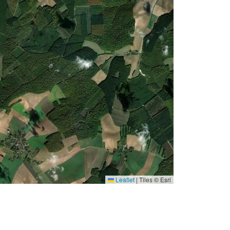
Leaflet
|
Tiles © Esri