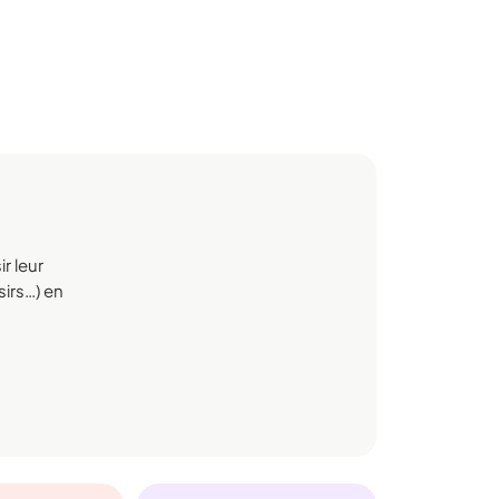
r leur
sirs…) en