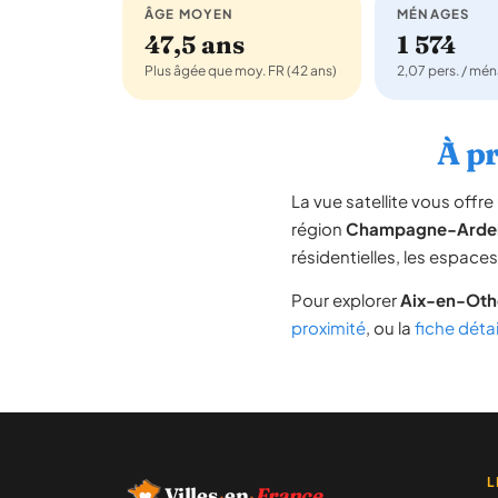
ÂGE MOYEN
MÉNAGES
47,5 ans
1 574
Plus âgée que moy. FR (42 ans)
2,07 pers. / mé
À pr
La vue satellite vous off
région
Champagne-Arde
résidentielles, les espace
Pour explorer
Aix-en-Oth
proximité
, ou la
fiche déta
L
Villes
·
en
·
France