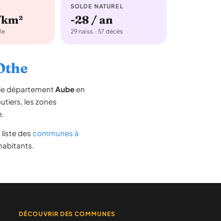
SOLDE NATUREL
/km²
-28 / an
le
29 naiss. · 57 décès
-Othe
 le département
Aube
en
outiers, les zones
e.
a liste des
communes à
habitants.
DÉCOUVRIR DES COMMUNES