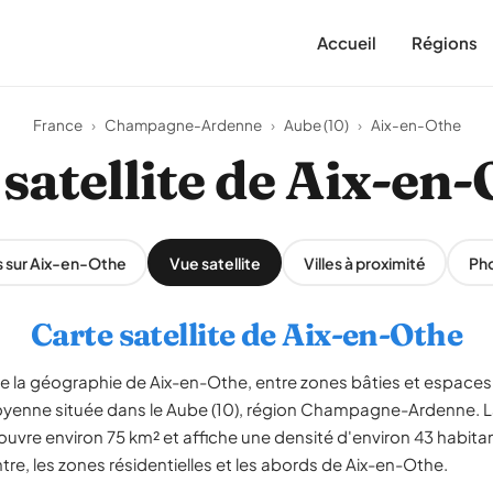
Accueil
Régions
France
›
Champagne-Ardenne
›
Aube (10)
›
Aix-en-Othe
satellite de Aix-en
s sur Aix-en-Othe
Vue satellite
Villes à proximité
Ph
Carte satellite de Aix-en-Othe
èle la géographie de Aix-en-Othe, entre zones bâties et espaces
oyenne située dans le Aube (10), région Champagne-Ardenne
ouvre environ 75 km² et affiche une densité d'environ 43 habita
ntre, les zones résidentielles et les abords de Aix-en-Othe.