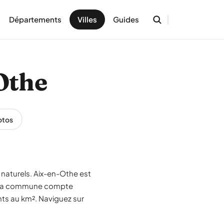
Départements
Villes
Guides
-Othe
otos
 naturels. Aix-en-Othe est
. La commune compte
nts au km². Naviguez sur