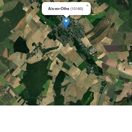
×
Aix-en-Othe
(10160)