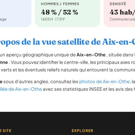
HOMMES / FEMMES
DENSITÉ
48 % / 52 %
43 hab
nage
1 605 H · 1 731 F
Commune rura
opos de la vue satellite de Aix-en
re un aperçu géographique unique de
Aix-en-Othe
, située dans
nne
. Vous pouvez identifier le centre-ville, les principaux axes r
s verts et les éventuels reliefs naturels qui entourent la commun
e
sous d'autres angles, consultez les
photos de Aix-en-Othe
, l
illée de Aix-en-Othe
avec ses statistiques INSEE et les avis des 
E SITE
EXPLORER