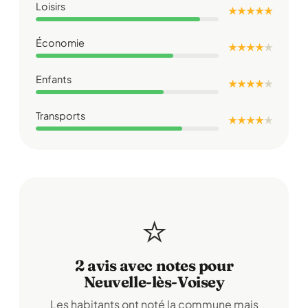
Loisirs
★ ★ ★ ★ ★
Économie
★ ★ ★ ★
★
Enfants
★ ★ ★ ★
★
Transports
★ ★ ★ ★
★
⭐
2 avis avec notes pour
Neuvelle-lès-Voisey
Les habitants ont noté la commune mais