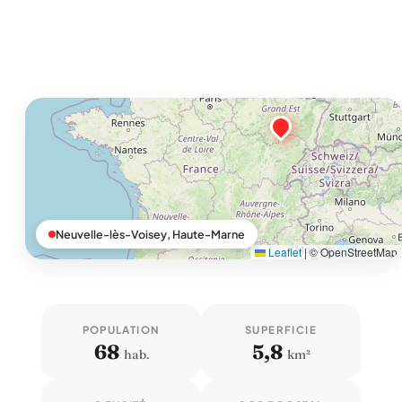
Neuvelle-lès-Voisey, Haute-Marne
Leaflet
|
© OpenStreetMap
POPULATION
SUPERFICIE
68
5,8
hab.
km²