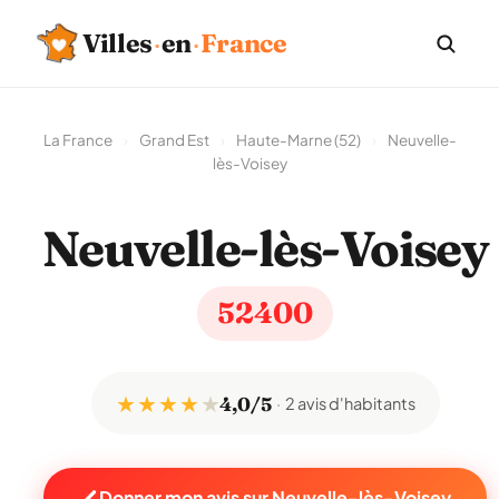
Villes
·
en
·
France
La France
›
Grand Est
›
Haute-Marne (52)
›
Neuvelle-
lès-Voisey
Neuvelle-lès-Voisey
52400
★ ★ ★ ★
★
4,0/5
2 avis d'habitants
Donner mon avis sur Neuvelle-lès-Voisey