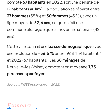
compte
67 habitants
en 2022, soit une densité de
12 habitants au km²
. La population se répartit entre
37 hommes
(55 %) et
30 femmes
(45 %), avec un
âge moyen de
52,6 ans
, ce qui en fait une
commune plus âgée que la moyenne nationale (42
ans).
Cette ville connaît une
baisse démographique
avec
une évolution de
-56,5 %
entre 1968 (154 habitants)
et 2022 (67 habitants). Les
38 ménages
de
Neuvelle-lès-Voisey comptent en moyenne
1,75
personnes par foyer
.
Sources : INSEE (recensement 2022)
Economy