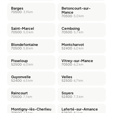
Barges
Betoncourt-sur-
70500
· 3,9 km
Mance
70500
· 5,0 km
Saint-Marcel
Cemboing
70500
· 5,0 km
70500
· 5,7 km
Blondefontaine
Montcharvot
70500
· 5,8 km
52400
· 6,0 km
Pisseloup
Vitrey-sur-Mance
52500
· 6,0 km
70500
· 6,2 km
Guyonvelle
Velles
52400
· 6,5 km
52500
· 6,7 km
Raincourt
Soyers
70500
· 7,1 km
52400
· 7,3 km
Montigny-lès-Cherlieu
Laferté-sur-Amance
70500
· 7,6 km
52500
· 8,1 km