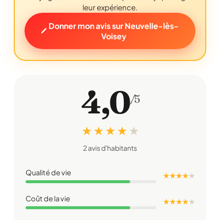
leur expérience.
Donner mon avis sur Neuvelle-lès-
Voisey
4,0
/5
★ ★ ★ ★
★
2 avis d'habitants
Qualité de vie
★ ★ ★ ★
★
Coût de la vie
★ ★ ★ ★
★