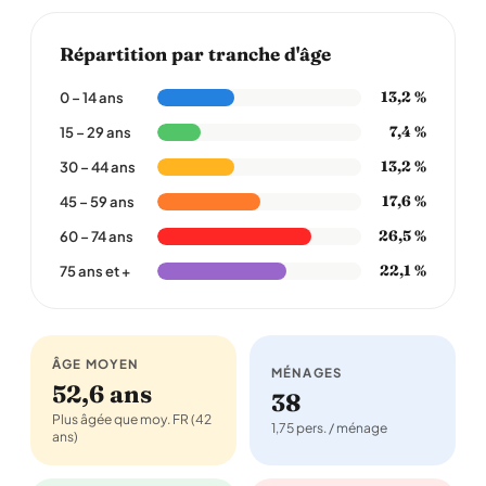
Répartition par tranche d'âge
13,2 %
0 – 14 ans
7,4 %
15 – 29 ans
13,2 %
30 – 44 ans
17,6 %
45 – 59 ans
26,5 %
60 – 74 ans
22,1 %
75 ans et +
ÂGE MOYEN
MÉNAGES
52,6 ans
38
Plus âgée que moy. FR (42
1,75 pers. / ménage
ans)