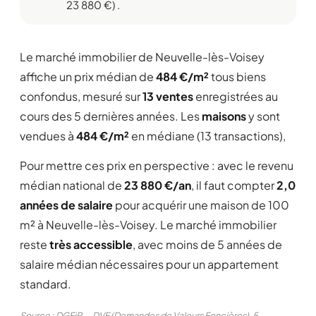
23 880 €) .
Le marché immobilier de Neuvelle-lès-Voisey
affiche un prix médian de
484 €/m²
tous biens
confondus, mesuré sur
13 ventes
enregistrées au
cours des 5 dernières années. Les
maisons
y sont
vendues à
484 €/m²
en médiane (13 transactions),
Pour mettre ces prix en perspective : avec le revenu
médian national de
23 880 €/an
, il faut compter
2,0
années de salaire
pour acquérir une maison de 100
m² à Neuvelle-lès-Voisey. Le marché immobilier
reste
très accessible
, avec moins de 5 années de
salaire médian nécessaires pour un appartement
standard.
Source : DGFiP — DVF (Demandes de Valeurs Foncières), 5