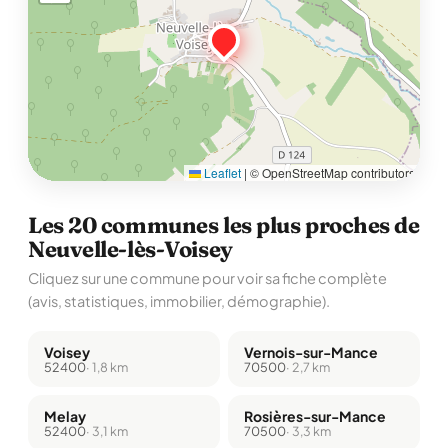
Leaflet
|
© OpenStreetMap contributors
Les 20 communes les plus proches de
Neuvelle-lès-Voisey
Cliquez sur une commune pour voir sa fiche complète
(avis, statistiques, immobilier, démographie).
Voisey
Vernois-sur-Mance
52400
· 1,8 km
70500
· 2,7 km
Melay
Rosières-sur-Mance
52400
· 3,1 km
70500
· 3,3 km