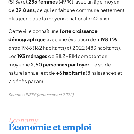
(51 %) et
236 femmes
(49 %), avec un âge moyen
de
39,8 ans
, ce qui en fait une commune nettement
plus jeune que la moyenne nationale (42 ans).
Cette ville connaît une
forte croissance
démographique
avec une évolution de
+198,1 %
entre 1968 (162 habitants) et 2022 (483 habitants).
Les
193 ménages
de BILZHEIM comptent en
moyenne
2,50 personnes par foyer
. Le solde
naturel annuel est de
+6 habitants
(8 naissances et
2 décès par an).
Sources : INSEE (recensement 2022)
Economy
Économie et emploi