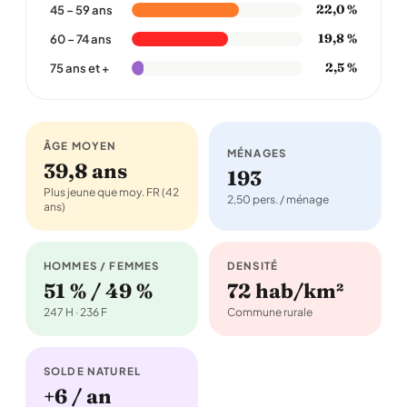
22,0 %
45 – 59 ans
19,8 %
60 – 74 ans
2,5 %
75 ans et +
ÂGE MOYEN
MÉNAGES
39,8 ans
193
Plus jeune que moy. FR (42
2,50 pers. / ménage
ans)
HOMMES / FEMMES
DENSITÉ
51 % / 49 %
72 hab/km²
247 H · 236 F
Commune rurale
SOLDE NATUREL
+6 / an