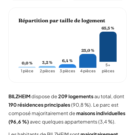
Répartition par taille de logement
65,5 %
25,0 %
6,4 %
3,2 %
0,0 %
5+
1 pièce
2 pièces
3 pièces
4 pièces
pièces
BILZHEIM
dispose de
209 logements
au total, dont
190 résidences principales
(90,8 %). Le parc est
composé majoritairement de
maisons individuelles
(96,6 %)
avec quelques appartements (3,4 %).
Les habitants de BILZHEIM sont
majoritairement