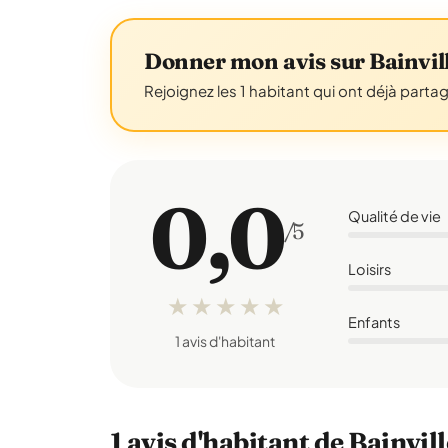
Donner mon avis sur Bainvil
Rejoignez les 1 habitant qui ont déjà parta
0,0
Qualité de vie
/5
Loisirs
★
★
★
★
★
Enfants
1 avis d'habitant
1 avis d'habitant de Bainvi