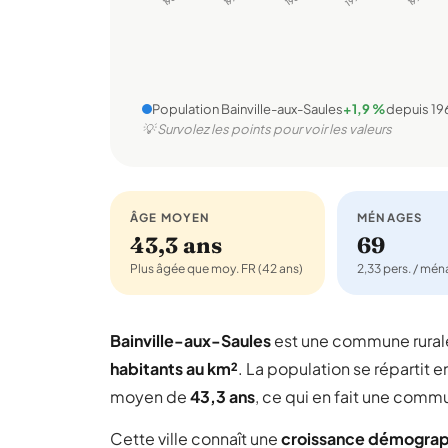
Population Bainville-aux-Saules
+1,9 %
depuis 19
💡 Survolez les points pour voir les valeurs
ÂGE MOYEN
MÉNAGES
43,3 ans
69
Plus âgée que moy. FR (42 ans)
2,33 pers. / mé
Bainville-aux-Saules
est une commune rura
habitants au km²
. La population se répartit e
moyen de
43,3 ans
, ce qui en fait une comm
Cette ville connaît une
croissance démogra