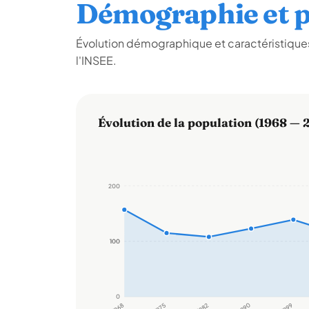
Démographie et p
Évolution démographique et caractéristiques
l'INSEE.
Évolution de la population (1968 — 
200
100
100
0
1968
1975
1982
1990
1999