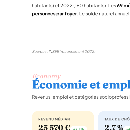
habitants) et 2022 (160 habitants). Les
69 m
personnes par foyer
. Le solde naturel annue
Sources : INSEE (recensement 2022)
Economy
Économie et empl
Revenus, emploi et catégories socioprofessio
REVENU MÉDIAN
TAUX DE CH
25 570 €
2,7 %
+7,1 %
-4