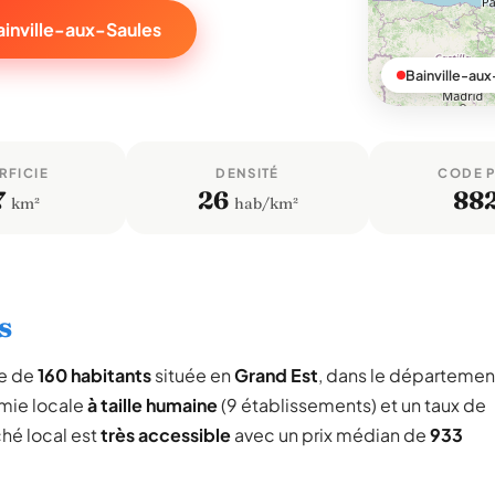
ainville-aux-Saules
Bainville-aux
RFICIE
DENSITÉ
CODE 
7
26
88
km²
hab/km²
s
le de
160 habitants
située en
Grand Est
, dans le départemen
mie locale
à taille humaine
(9 établissements) et un taux de
ché local est
très accessible
avec un prix médian de
933