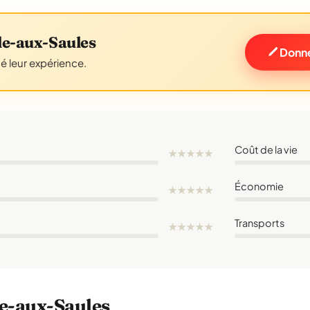
le-aux-Saules
Donne
gé leur expérience.
Coût de la vie
★
★
★
★
★
Économie
★
★
★
★
★
Transports
★
★
★
★
★
lle-aux-Saules