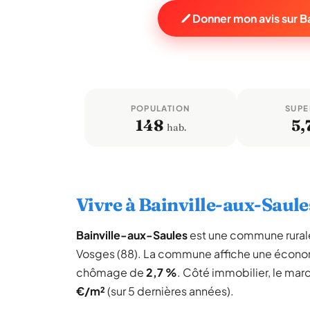
Donner mon avis sur B
POPULATION
SUPE
148
5,
hab.
Vivre à Bainville-aux-Saule
Bainville-aux-Saules
est une commune rura
Vosges (88). La commune affiche une écono
chômage de
2,7 %
. Côté immobilier, le mar
€/m²
(sur 5 dernières années).