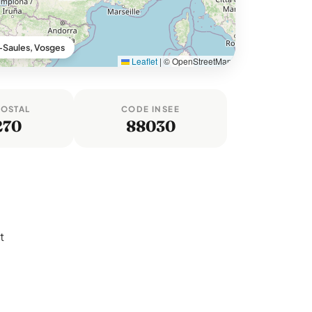
-Saules, Vosges
Leaflet
|
© OpenStreetMap
POSTAL
CODE INSEE
270
88030
t