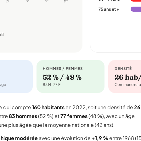
75 ans et +
68
HOMMES / FEMMES
DENSITÉ
52 % / 48 %
26 hab
nage
83 H · 77 F
Commune rura
le qui compte
160 habitants
en 2022, soit une densité de
26
ntre
83 hommes
(52 %) et
77 femmes
(48 %), avec un âge
une plus âgée que la moyenne nationale (42 ans).
phique modérée
avec une évolution de
+1,9 %
entre 1968 (1