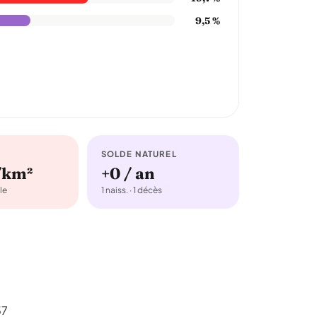
9,5 %
SOLDE NATUREL
/km²
+0 / an
le
1 naiss. · 1 décès
57