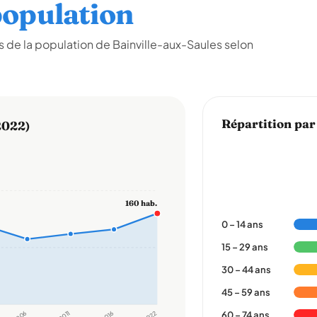
opulation
 de la population de Bainville-aux-Saules selon
Répartition par
2022)
160 hab.
0 – 14 ans
15 – 29 ans
30 – 44 ans
45 – 59 ans
2006
2011
2016
2022
60 – 74 ans