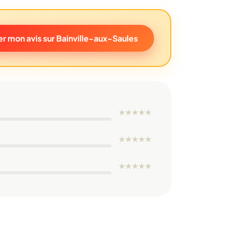
r mon avis sur Bainville-aux-Saules
★
★
★
★
★
★
★
★
★
★
★
★
★
★
★