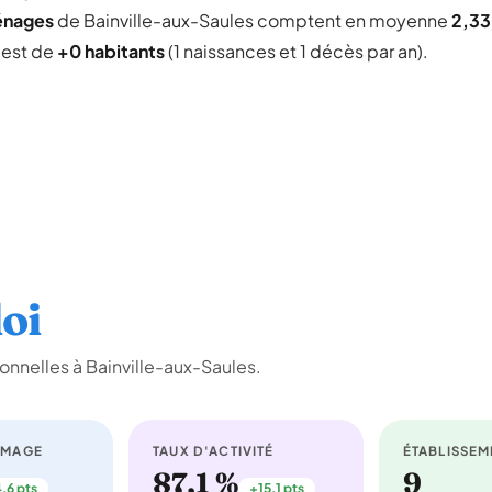
énages
de Bainville-aux-Saules comptent en moyenne
2,33
l est de
+0 habitants
(1 naissances et 1 décès par an).
oi
nnelles à Bainville-aux-Saules.
ÔMAGE
TAUX D'ACTIVITÉ
ÉTABLISSEM
87,1 %
9
,6 pts
+15,1 pts