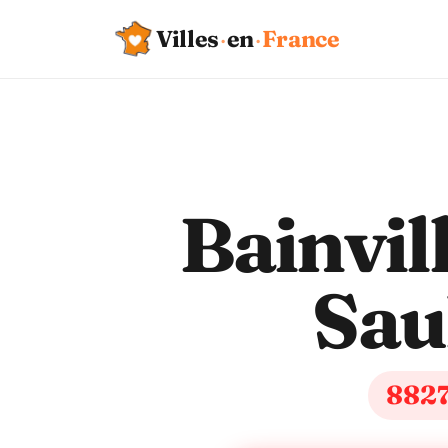
Villes
·
en
·
France
Bainvil
Sau
882