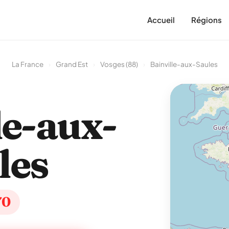
Accueil
Régions
La France
›
Grand Est
›
Vosges (88)
›
Bainville-aux-Saules
le-aux-
les
70