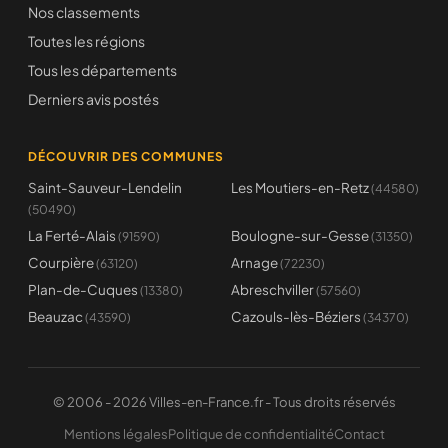
Nos classements
Toutes les régions
Tous les départements
Derniers avis postés
DÉCOUVRIR DES COMMUNES
Saint-Sauveur-Lendelin
Les Moutiers-en-Retz
(44580)
(50490)
La Ferté-Alais
Boulogne-sur-Gesse
(91590)
(31350)
Courpière
Arnage
(63120)
(72230)
Plan-de-Cuques
Abreschviller
(13380)
(57560)
Beauzac
Cazouls-lès-Béziers
(43590)
(34370)
© 2006 - 2026 Villes-en-France.fr - Tous droits réservés
Mentions légales
Politique de confidentialité
Contact