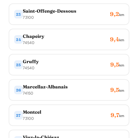
Saint-Offenge-Dessous
9,2
23
km
73100
Chapeiry
9,4
24
km
74540
Gruffy
9,5
25
km
74540
Marcellaz-Albanais
9,5
26
km
74150
Montcel
9,7
27
km
73100
Viuz-la-Chiésaz