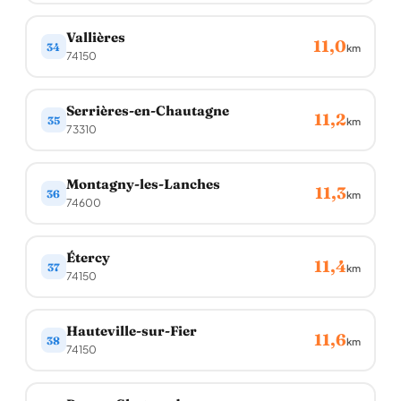
Vallières
11,0
34
km
74150
Serrières-en-Chautagne
11,2
35
km
73310
Montagny-les-Lanches
11,3
36
km
74600
Étercy
11,4
37
km
74150
Hauteville-sur-Fier
11,6
38
km
74150