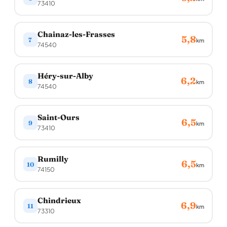
73410
Chainaz-les-Frasses
5,8
7
km
74540
Héry-sur-Alby
6,2
8
km
74540
Saint-Ours
6,5
9
km
73410
Rumilly
6,5
10
km
74150
Chindrieux
6,9
11
km
73310