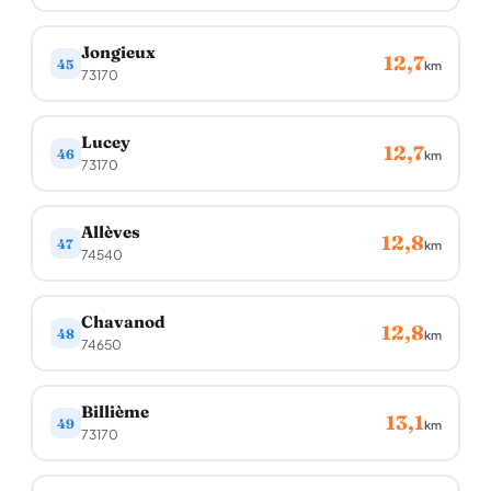
Jongieux
12,7
45
km
73170
Lucey
12,7
46
km
73170
Allèves
12,8
47
km
74540
Chavanod
12,8
48
km
74650
Billième
13,1
49
km
73170