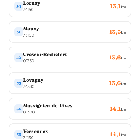
Lornay
13,1
50
km
74150
Mouxy
13,3
51
km
73100
Cressin-Rochefort
13,6
52
km
01350
Lovagny
13,6
53
km
74330
Massignieu-de-Rives
14,1
54
km
01300
Versonnex
14,1
55
km
74150