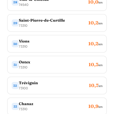
10,0
28
km
74540
Saint-Pierre-de-Curtille
10,2
29
km
73310
Vions
10,2
30
km
73310
Ontex
10,3
31
km
73310
Trévignin
10,7
32
km
73100
Chanaz
10,9
33
km
73310