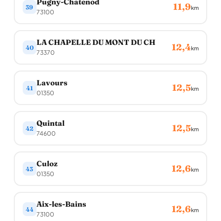
Pugny-Chatenod
11,9
39
km
73100
LA CHAPELLE DU MONT DU CH
12,4
40
km
73370
Lavours
12,5
41
km
01350
Quintal
12,5
42
km
74600
Culoz
12,6
43
km
01350
Aix-les-Bains
12,6
44
km
73100