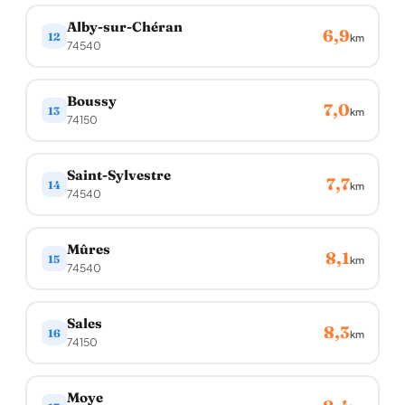
Alby-sur-Chéran
6,9
12
km
74540
Boussy
7,0
13
km
74150
Saint-Sylvestre
7,7
14
km
74540
Mûres
8,1
15
km
74540
Sales
8,3
16
km
74150
Moye