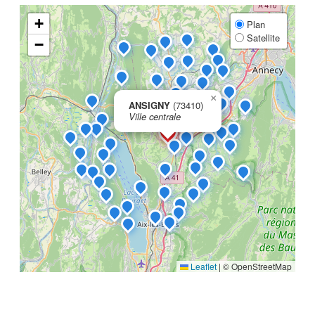
+
Plan
Satellite
−
×
ANSIGNY
(73410)
Ville centrale
Leaflet
|
© OpenStreetMap