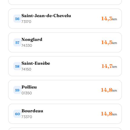
Saint-Jean-de-Chevelu
14,3
56
km
73170
Nonglard
14,5
57
km
74330
Saint-Eusèbe
14,7
58
km
74150
Pollieu
14,8
59
km
01350
Bourdeau
14,8
60
km
73370