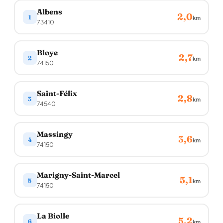
Albens
2,0
1
km
73410
Bloye
2,7
2
km
74150
Saint-Félix
2,8
3
km
74540
Massingy
3,6
4
km
74150
Marigny-Saint-Marcel
5,1
5
km
74150
La Biolle
5,2
6
km