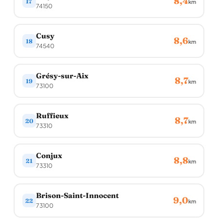
8,4
17
km
74150
Cusy
8,6
18
km
74540
Grésy-sur-Aix
8,7
19
km
73100
Ruffieux
8,7
20
km
73310
Conjux
8,8
21
km
73310
Brison-Saint-Innocent
9,0
22
km
73100