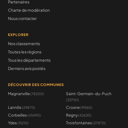
Partenaires
Charte de modération
Nous contacter
EXPLORER
Nos classements
Toutes les régions
Tous les départements
Derniers avis postés
DÉCOUVRIR DES COMMUNES
Magnanville
Saint-Germain-du-Puch
(78200)
(33750)
Lannilis
Crosne
(29870)
(91560)
Corbeilles
Regny
(45490)
(42630)
Ydes
Troisfontaines
(15210)
(57870)