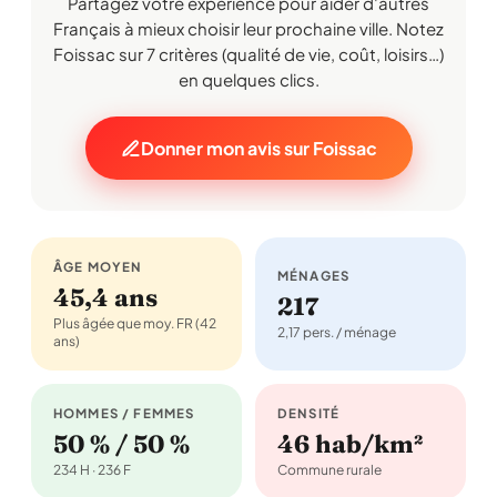
Partagez votre expérience pour aider d'autres
Français à mieux choisir leur prochaine ville. Notez
Foissac sur 7 critères (qualité de vie, coût, loisirs…)
en quelques clics.
Donner mon avis sur Foissac
ÂGE MOYEN
MÉNAGES
45,4 ans
217
Plus âgée que moy. FR (42
2,17 pers. / ménage
ans)
HOMMES / FEMMES
DENSITÉ
50 % / 50 %
46 hab/km²
234 H · 236 F
Commune rurale