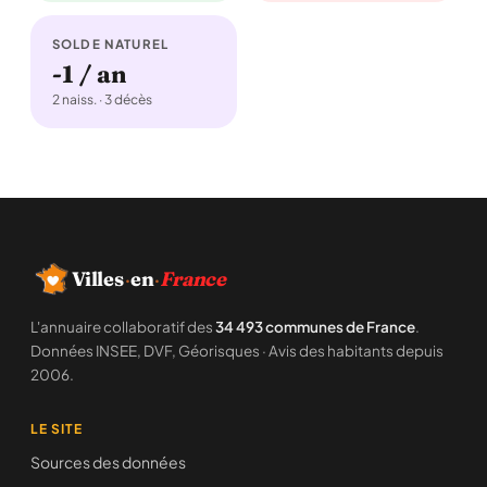
SOLDE NATUREL
-1 / an
2 naiss. · 3 décès
Villes
·
en
·
France
L'annuaire collaboratif des
34 493 communes de France
.
Données INSEE, DVF, Géorisques · Avis des habitants depuis
2006.
LE SITE
Sources des données