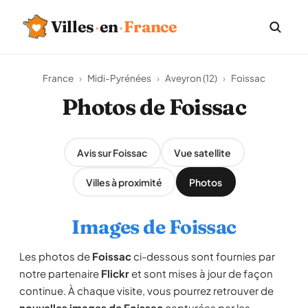
Villes
·
en
·
France
France
›
Midi-Pyrénées
›
Aveyron (12)
›
Foissac
Photos de Foissac
Avis sur Foissac
Vue satellite
Villes à proximité
Photos
Images de Foissac
Les photos de
Foissac
ci-dessous sont fournies par
notre partenaire
Flickr
et sont mises à jour de façon
continue. À chaque visite, vous pourrez retrouver de
nouvelles images de Foissac
capturées par les