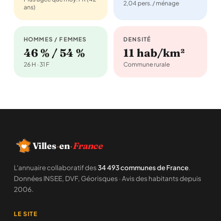
2,04 pers. / ménage
ans)
HOMMES / FEMMES
DENSITÉ
46 % / 54 %
11 hab/km²
26 H · 31 F
Commune rurale
Villes
·
en
·
France
L'annuaire collaboratif des
34 493 communes de France
.
Données INSEE, DVF, Géorisques · Avis des habitants depuis
2006.
LE SITE