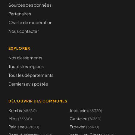
Sources des données
Partenaires
Charte de modération
Nous contacter
EXPLORER
Nos classements
Toutes les régions
Tous les départements
Derniers avis postés
DÉCOUVRIR DES COMMUNES
Kembs
Jebsheim
(68680)
(68320)
Mios
Canteleu
(33380)
(76380)
Palaiseau
Erdeven
(91120)
(56410)
Pont-Audemer
Voeuil-et-Giget