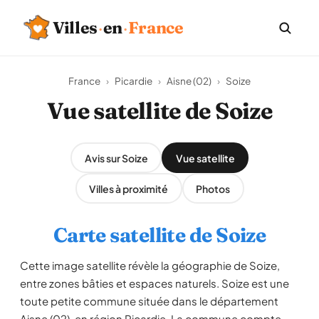
Villes
·
en
·
France
France
›
Picardie
›
Aisne (02)
›
Soize
Vue satellite de Soize
Avis sur Soize
Vue satellite
Villes à proximité
Photos
Carte satellite de Soize
Cette image satellite révèle la géographie de Soize,
entre zones bâties et espaces naturels. Soize est une
toute petite commune située dans le département
Aisne (02), en région Picardie. La commune compte