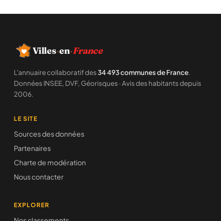
Villes
·
en
·
France
L'annuaire collaboratif des
34 493 communes de France
.
Données INSEE, DVF, Géorisques · Avis des habitants depuis
2006.
LE SITE
Sources des données
Partenaires
Charte de modération
Nous contacter
EXPLORER
Nos classements