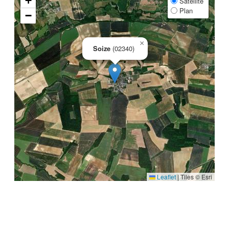
+
Satellite
Plan
−
×
Soize
(02340)
Leaflet
|
Tiles © Esri