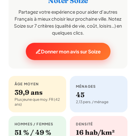
Noter Soize
Partagez votre expérience pour aider d'autres
Français à mieux choisir leur prochaine ville. Notez
Soize sur 7 critères (qualité de vie, coût, loisirs…) en
quelques clics.
Donner mon avis sur Soize
ÂGE MOYEN
MÉNAGES
39,9 ans
45
Plus jeune que moy. FR (42
2,13 pers. / ménage
ans)
HOMMES / FEMMES
DENSITÉ
51 % / 49 %
16 hab/km²