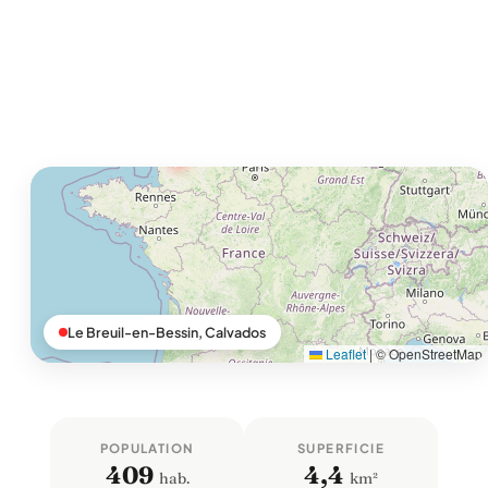
Le Breuil-en-Bessin, Calvados
Leaflet
|
© OpenStreetMap
POPULATION
SUPERFICIE
409
4,4
hab.
km²