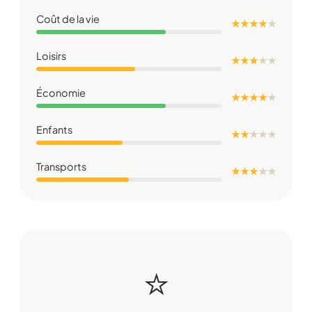
Coût de la vie
★ ★ ★ ★
★
Loisirs
★ ★ ★
★
★
Économie
★ ★ ★ ★
★
Enfants
★ ★
★
★
★
Transports
★ ★ ★
★
★
⭐