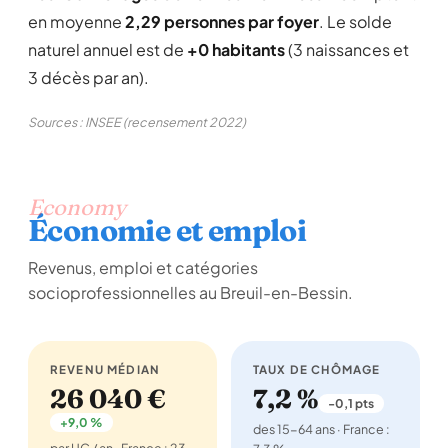
en moyenne
2,29 personnes par foyer
. Le solde
naturel annuel est de
+0 habitants
(3 naissances et
3 décès par an).
Sources : INSEE (recensement 2022)
Economy
Économie et emploi
Revenus, emploi et catégories
socioprofessionnelles au Breuil-en-Bessin.
REVENU MÉDIAN
TAUX DE CHÔMAGE
26 040 €
7,2 %
-0,1 pts
+9,0 %
des 15-64 ans · France :