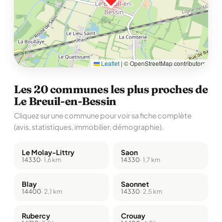
Leaflet
|
© OpenStreetMap contributors
Les 20 communes les plus proches de
Le Breuil-en-Bessin
Cliquez sur une commune pour voir sa fiche complète
(avis, statistiques, immobilier, démographie).
Le Molay-Littry
Saon
14330
· 1,6 km
14330
· 1,7 km
Blay
Saonnet
14400
· 2,1 km
14330
· 2,5 km
Rubercy
Crouay