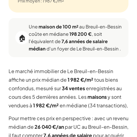
Prix moyen : 1 987 €/m²
Une
maison de 100 m²
au Breuil-en-Bessin
coûte en médiane
198 200 €
, soit
🏠
l'équivalent de
7,6 années de salaire
médian
d'un foyer de Le Breuil-en-Bessin .
Le marché immobilier de Le Breuil-en-Bessin
affiche un prix médian de
1 982 €/m²
tous biens
confondus, mesuré sur
34 ventes
enregistrées au
cours des 5 dernières années. Les
maisons
y sont
vendues à
1 982 €/m²
en médiane (34 transactions),
Pour mettre ces prix en perspective : avec un revenu
médian de
26 040 €/an
par UC au Breuil-en-Bessin,
il faut compter
7,6 années de salaire
pour acquérir