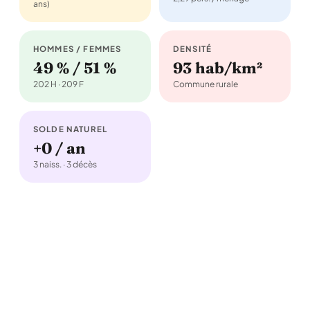
ans)
HOMMES / FEMMES
DENSITÉ
49 % / 51 %
93 hab/km²
202 H · 209 F
Commune rurale
SOLDE NATUREL
+0 / an
3 naiss. · 3 décès