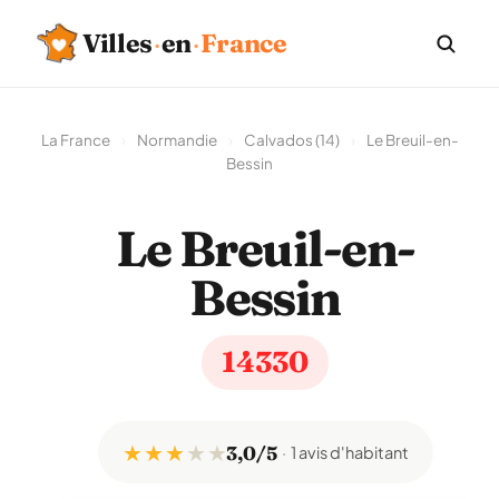
Villes
·
en
·
France
La France
›
Normandie
›
Calvados (14)
›
Le Breuil-en-
Bessin
Le Breuil-en-
Bessin
14330
★ ★ ★
★
★
3,0/5
1 avis d'habitant