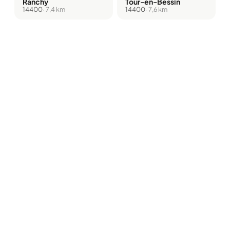
Ranchy
Tour-en-Bessin
14400
· 7,4 km
14400
· 7,6 km