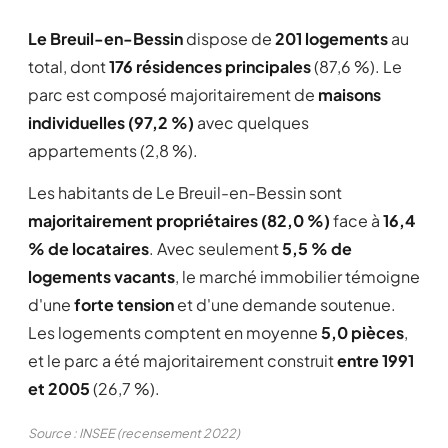
Le Breuil-en-Bessin
dispose de
201 logements
au
total, dont
176 résidences principales
(87,6 %). Le
parc est composé majoritairement de
maisons
individuelles (97,2 %)
avec quelques
appartements (2,8 %).
Les habitants de Le Breuil-en-Bessin sont
majoritairement propriétaires (82,0 %)
face à
16,4
% de locataires
. Avec seulement
5,5 % de
logements vacants
, le marché immobilier témoigne
d'une
forte tension
et d'une demande soutenue.
Les logements comptent en moyenne
5,0 pièces
,
et le parc a été majoritairement construit
entre 1991
et 2005
(26,7 %).
Source : INSEE (recensement 2022)