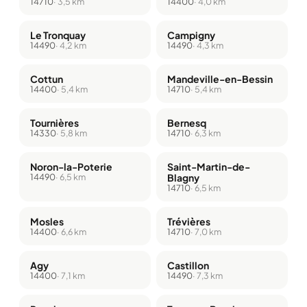
14710
· 3,5 km
14400
· 4,0 km
Le Tronquay
Campigny
14490
· 4,2 km
14490
· 4,3 km
Cottun
Mandeville-en-Bessin
14400
· 5,4 km
14710
· 5,4 km
Tournières
Bernesq
14330
· 5,8 km
14710
· 6,3 km
Noron-la-Poterie
Saint-Martin-de-
14490
· 6,5 km
Blagny
14710
· 6,5 km
Mosles
Trévières
14400
· 6,6 km
14710
· 7,0 km
Agy
Castillon
14400
· 7,1 km
14490
· 7,3 km