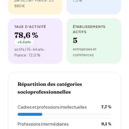
par UC / an · France : 23
7,3 %
880 €
TAUX D'ACTIVITÉ
ÉTABLISSEMENTS
ACTIFS
78,6 %
5
+6,6 pts
entreprises et
actifs / 15-64 ans ·
commerces
France : 72,0 %
Répartition des catégories
socioprofessionnelles
Cadres et professions intellectuelles
7,7 %
Professions intermédiaires
9,1 %