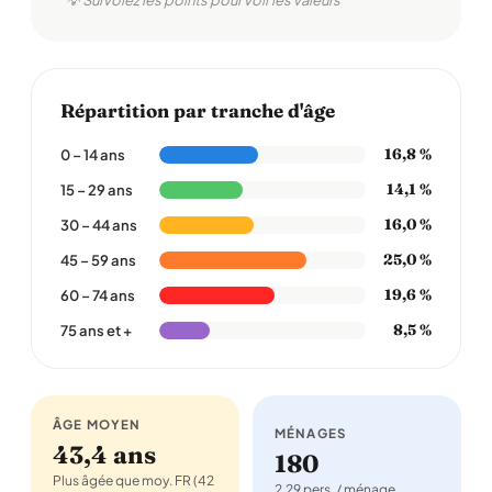
💡 Survolez les points pour voir les valeurs
Répartition par tranche d'âge
16,8 %
0 – 14 ans
14,1 %
15 – 29 ans
16,0 %
30 – 44 ans
25,0 %
45 – 59 ans
19,6 %
60 – 74 ans
8,5 %
75 ans et +
ÂGE MOYEN
MÉNAGES
43,4 ans
180
Plus âgée que moy. FR (42
2,29 pers. / ménage