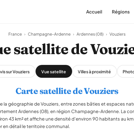
Accueil
Régions
France
›
Champagne-Ardenne
›
Ardennes (08)
›
Vouziers
e satellite de Vouzi
vis sur Vouziers
Vue satellite
Villes à proximité
Phot
Carte satellite de Vouziers
le la géographie de Vouziers, entre zones bâties et espaces natu
partement Ardennes (08), en région Champagne-Ardenne. La c
ron 43 km² et affiche une densité d'environ 90 habitants au km².
en détail le territoire communal.