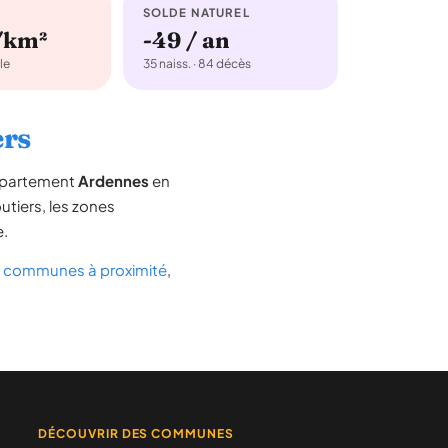
SOLDE NATUREL
/km²
-49 / an
le
35 naiss. · 84 décès
ers
département
Ardennes
en
outiers, les zones
e.
s
communes à proximité
,
DÉCOUVRIR DES COMMUNES