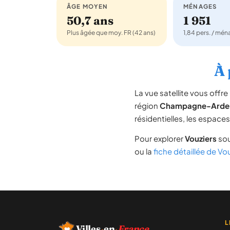
ÂGE MOYEN
MÉNAGES
50,7 ans
1 951
Plus âgée que moy. FR (42 ans)
1,84 pers. / mé
À 
La vue satellite vous off
région
Champagne-Arde
résidentielles, les espace
Pour explorer
Vouziers
sou
ou la
fiche détaillée de Vo
L
Villes
·
en
·
France