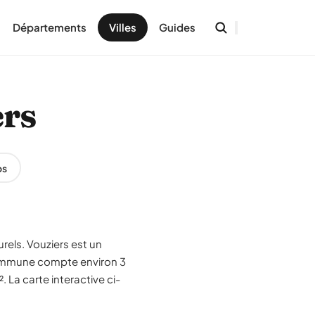
Départements
Villes
Guides
ers
os
rels. Vouziers est un
ommune compte environ 3
 La carte interactive ci-