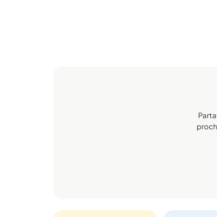
Parta
procha