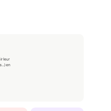
r leur
rs…) en