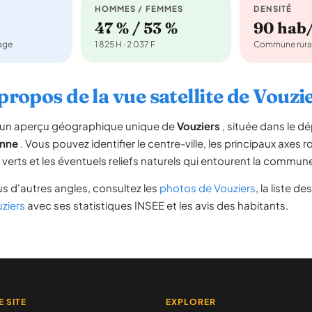
HOMMES / FEMMES
DENSITÉ
47 % / 53 %
90 hab
nage
1 825 H · 2 037 F
Commune rura
propos de la vue satellite de Vouzi
re un aperçu géographique unique de
Vouziers
, située dans le 
nne
. Vous pouvez identifier le centre-ville, les principaux axes r
s verts et les éventuels reliefs naturels qui entourent la commun
s d'autres angles, consultez les
photos de Vouziers
, la liste de
uziers
avec ses statistiques INSEE et les avis des habitants.
E SITE
EXPLORER