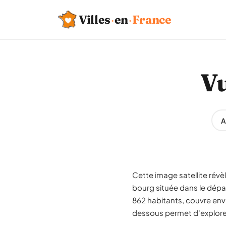
Villes
·
en
·
France
Vu
A
Cette image satellite révè
bourg située dans le dé
862 habitants, couvre envi
dessous permet d'explorer 