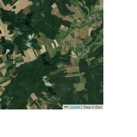
Leaflet
|
Tiles © Esri