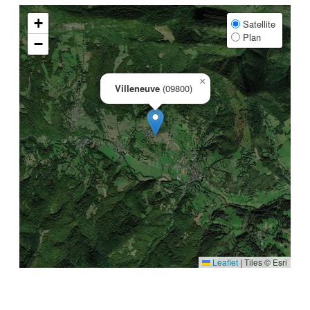
+
Satellite
Plan
−
×
Villeneuve
(09800)
Leaflet
|
Tiles © Esri