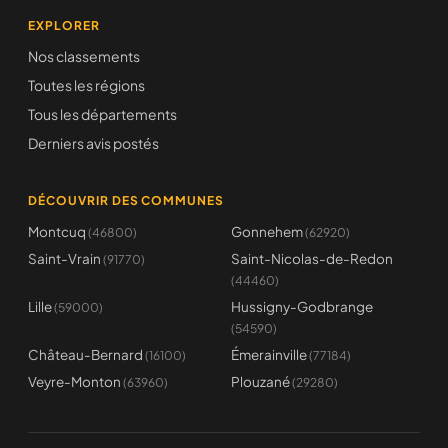
EXPLORER
Nos classements
Toutes les régions
Tous les départements
Derniers avis postés
DÉCOUVRIR DES COMMUNES
Montcuq
Gonnehem
(46800)
(62920)
Saint-Vrain
Saint-Nicolas-de-Redon
(91770)
(44460)
Lille
Hussigny-Godbrange
(59000)
(54590)
Château-Bernard
Émerainville
(16100)
(77184)
Veyre-Monton
Plouzané
(63960)
(29280)