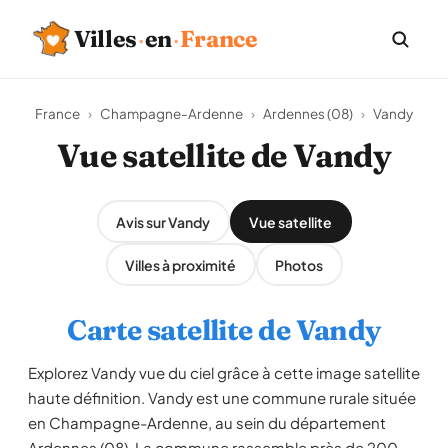
Villes
·
en
·
France
France
›
Champagne-Ardenne
›
Ardennes (08)
›
Vandy
Vue satellite de Vandy
Avis sur Vandy
Vue satellite
Villes à proximité
Photos
Carte satellite de Vandy
Explorez Vandy vue du ciel grâce à cette image satellite
haute définition. Vandy est une commune rurale située
en Champagne-Ardenne, au sein du département
Ardennes (08). La commune rassemble près de 200