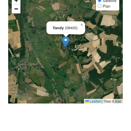
+
Satellite
Plan
−
×
Vandy
(08400)
Leaflet
|
Tiles © Esri