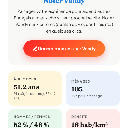
Noter Vandy
Partagez votre expérience pour aider d'autres
Français à mieux choisir leur prochaine ville. Notez
Vandy sur 7 critères (qualité de vie, coût, loisirs…)
en quelques clics.
Donner mon avis sur Vandy
ÂGE MOYEN
MÉNAGES
51,2 ans
103
Plus âgée que moy. FR (42
1,93 pers. / ménage
ans)
HOMMES / FEMMES
DENSITÉ
52 % / 48 %
18 hab/km²