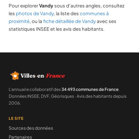
Pour explorer
Vandy
sous d'autres angles, consultez
les
photos de Vandy
, la liste des
communes à
proximité
, ou la
fiche détaillée de Vandy
avec ses
statistiques INSEE et les avis des habitants.
Villes
·
en
·
France
L'annuaire collaboratif des
34 493 communes de France
.
Données INSEE, DVF, Géorisques · Avis des habitants depuis
2006.
LE SITE
Sources des données
Partenaires