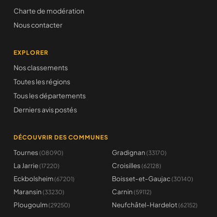
Charte de modération
Nous contacter
EXPLORER
Nos classements
Toutes les régions
Tous les départements
Derniers avis postés
DÉCOUVRIR DES COMMUNES
Tournes
Gradignan
(08090)
(33170)
La Jarrie
Croisilles
(17220)
(62128)
Eckbolsheim
Boisset-et-Gaujac
(67201)
(30140)
Maransin
Carnin
(33230)
(59112)
Plougoulm
Neufchâtel-Hardelot
(29250)
(62152)