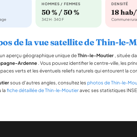
HOMMES / FEMMES
DENSITÉ
50 % / 50 %
18 hab
nage
342 H · 340 F
Commune rura
os de la vue satellite de Thin-le-
re un aperçu géographique unique de
Thin-le-Moutier
, située d
pagne-Ardenne
. Vous pouvez identifier le centre-ville, les pri
espaces verts et les éventuels reliefs naturels qui entourent la 
tier
sous d'autres angles, consultez les
photos de Thin-le-Mou
u la
fiche détaillée de Thin-le-Moutier
avec ses statistiques INSEE