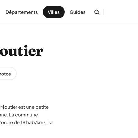
Départements
Villes
Guides
Moutier
hotos
-Moutier est une petite
enne. La commune
'ordre de 18 hab/km². La