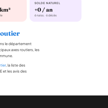
SOLDE NATUREL
/km²
+0 / an
le
6 naiss. · 6 décès
Moutier
ans le département
ncipaux axes routiers, les
commune.
tier
, la liste des
 et les avis des