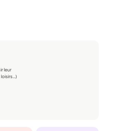
r leur
loisirs…)