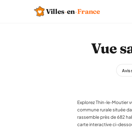
Villes
·
en
·
France
Vue sa
Avis 
Explorez Thin-le-Moutier vu
commune rurale située d
rassemble près de 682 hab
carte interactive ci-desso