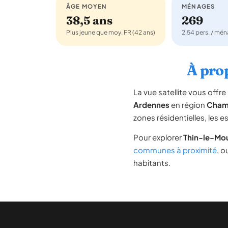
ÂGE MOYEN
MÉNAGES
38,5 ans
269
Plus jeune que moy. FR (42 ans)
2,54 pers. / mé
À prop
La vue satellite vous off
Ardennes
en région
Cham
zones résidentielles, les 
Pour explorer
Thin-le-Mou
communes à proximité
, o
habitants.