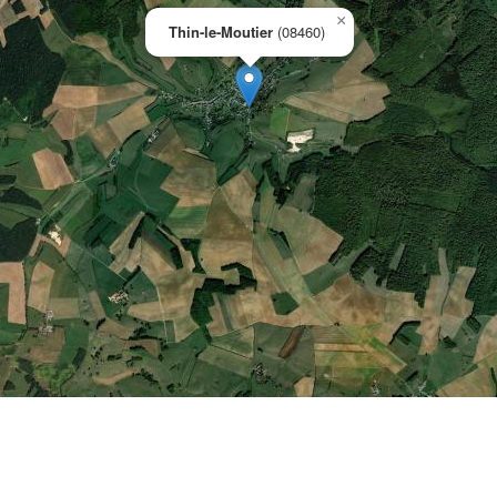
×
Thin-le-Moutier
(08460)