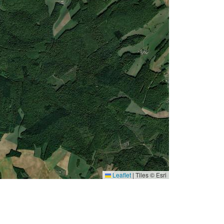
Leaflet
|
Tiles © Esri