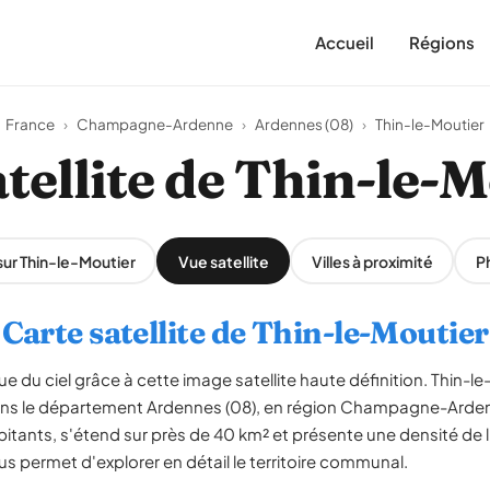
Accueil
Régions
France
›
Champagne-Ardenne
›
Ardennes (08)
›
Thin-le-Moutier
tellite de Thin-le-
sur Thin-le-Moutier
Vue satellite
Villes à proximité
P
Carte satellite de Thin-le-Moutier
e du ciel grâce à cette image satellite haute définition. Thin-le
ans le département Ardennes (08), en région Champagne-Ard
itants, s'étend sur près de 40 km² et présente une densité de l
us permet d'explorer en détail le territoire communal.