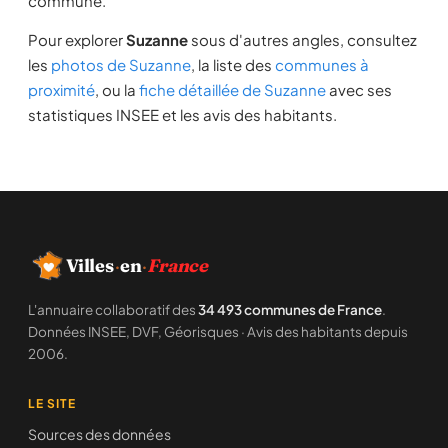
commune.
Pour explorer
Suzanne
sous d'autres angles, consultez
les
photos de Suzanne
, la liste des
communes à
proximité
, ou la
fiche détaillée de Suzanne
avec ses
statistiques INSEE et les avis des habitants.
Villes
·
en
·
France
L'annuaire collaboratif des
34 493 communes de France
.
Données INSEE, DVF, Géorisques · Avis des habitants depuis
2006.
LE SITE
Sources des données