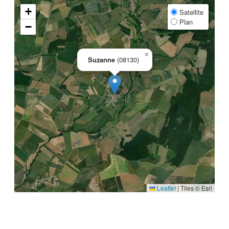
+
Satellite
Plan
−
×
Suzanne
(08130)
Leaflet
|
Tiles © Esri