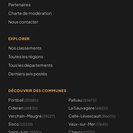
Partenaires
Charte de modération
Nous contacter
EXPLORER
Nos classements
Toutes les régions
Tous les départements
Derniers avis postés
DÉCOUVRIR DES COMMUNES
Portbail
Palluau
(50580)
(85670)
Oderen
La Sauvagère
(68830)
(61600)
Verchain-Maugré
Celle-Lévescault
(59227)
(86600)
Sisco
Vaux-sur-Mer
(20233)
(17640)
Saint-Just
Chevry
(35550)
(01170)