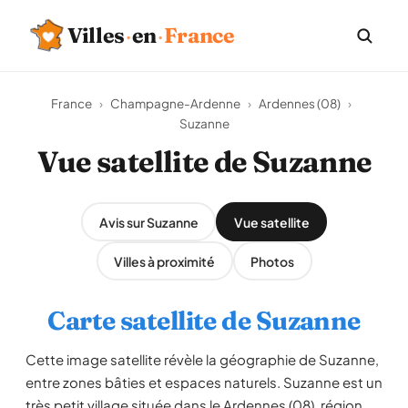
Villes
·
en
·
France
France
›
Champagne-Ardenne
›
Ardennes (08)
›
Suzanne
Vue satellite de Suzanne
Avis sur Suzanne
Vue satellite
Villes à proximité
Photos
Carte satellite de Suzanne
Cette image satellite révèle la géographie de Suzanne,
entre zones bâties et espaces naturels. Suzanne est un
très petit village située dans le Ardennes (08), région