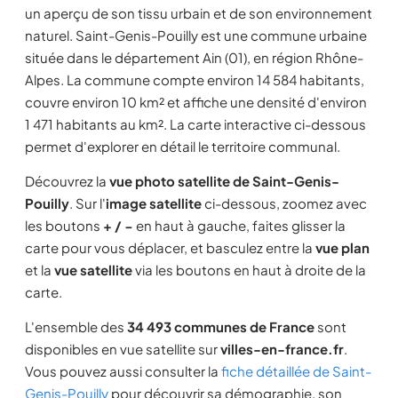
un aperçu de son tissu urbain et de son environnement
naturel. Saint-Genis-Pouilly est une commune urbaine
située dans le département Ain (01), en région Rhône-
Alpes. La commune compte environ 14 584 habitants,
couvre environ 10 km² et affiche une densité d'environ
1 471 habitants au km². La carte interactive ci-dessous
permet d'explorer en détail le territoire communal.
Découvrez la
vue photo satellite de Saint-Genis-
Pouilly
. Sur l'
image satellite
ci-dessous, zoomez avec
les boutons
+ / −
en haut à gauche, faites glisser la
carte pour vous déplacer, et basculez entre la
vue plan
et la
vue satellite
via les boutons en haut à droite de la
carte.
L'ensemble des
34 493 communes de France
sont
disponibles en vue satellite sur
villes-en-france.fr
.
Vous pouvez aussi consulter la
fiche détaillée de Saint-
Genis-Pouilly
pour découvrir sa démographie, son