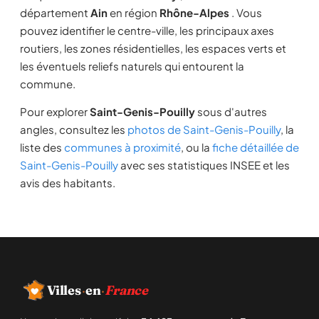
département
Ain
en région
Rhône-Alpes
. Vous
pouvez identifier le centre-ville, les principaux axes
routiers, les zones résidentielles, les espaces verts et
les éventuels reliefs naturels qui entourent la
commune.
Pour explorer
Saint-Genis-Pouilly
sous d'autres
angles, consultez les
photos de Saint-Genis-Pouilly
, la
liste des
communes à proximité
, ou la
fiche détaillée de
Saint-Genis-Pouilly
avec ses statistiques INSEE et les
avis des habitants.
Villes
·
en
·
France