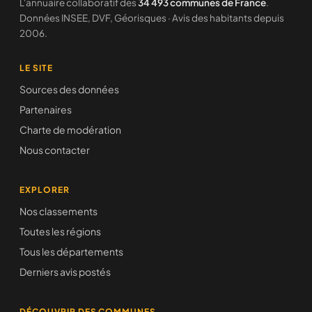
L'annuaire collaboratif des
34 493 communes de France
.
Données INSEE, DVF, Géorisques · Avis des habitants depuis
2006.
LE SITE
Sources des données
Partenaires
Charte de modération
Nous contacter
EXPLORER
Nos classements
Toutes les régions
Tous les départements
Derniers avis postés
DÉCOUVRIR DES COMMUNES