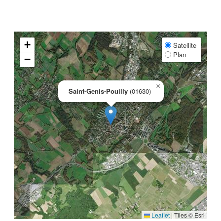
+
Satellite
Plan
−
×
Saint-Genis-Pouilly
(01630)
Leaflet
|
Tiles © Esri