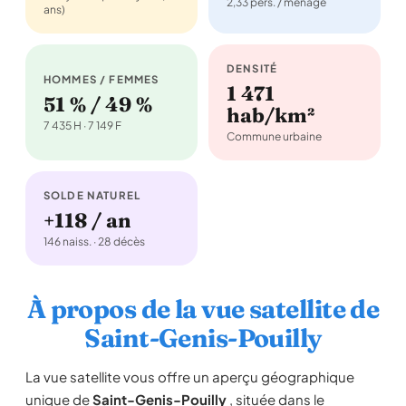
2,33 pers. / ménage
ans)
DENSITÉ
HOMMES / FEMMES
1 471
51 % / 49 %
hab/km²
7 435 H · 7 149 F
Commune urbaine
SOLDE NATUREL
+118 / an
146 naiss. · 28 décès
À propos de la vue satellite de
Saint-Genis-Pouilly
La vue satellite vous offre un aperçu géographique
unique de
Saint-Genis-Pouilly
, située dans le