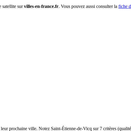
 satellite sur
villes-en-france.fr
. Vous pouvez aussi consulter la
fiche 
×
Saint-Étienne-de-Vicq
(03300)
leur prochaine ville. Notez Saint-Étienne-de-Vicq sur 7 critères (qualité