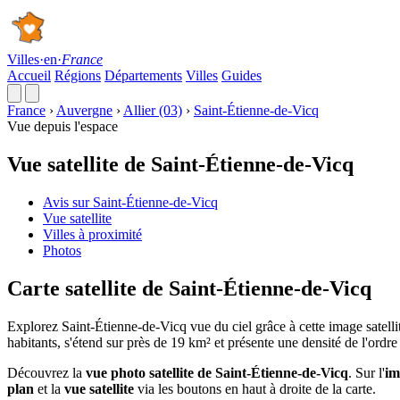
Villes
·
en
·
France
Accueil
Régions
Départements
Villes
Guides
France
›
Auvergne
›
Allier (03)
›
Saint-Étienne-de-Vicq
Vue depuis l'espace
Vue satellite de Saint-Étienne-de-Vicq
Avis sur Saint-Étienne-de-Vicq
Vue satellite
Villes à proximité
Photos
Carte satellite de Saint-Étienne-de-Vicq
Explorez Saint-Étienne-de-Vicq vue du ciel grâce à cette image satell
habitants, s'étend sur près de 19 km² et présente une densité de l'ordr
Découvrez la
vue photo satellite de Saint-Étienne-de-Vicq
. Sur l'
im
plan
et la
vue satellite
via les boutons en haut à droite de la carte.