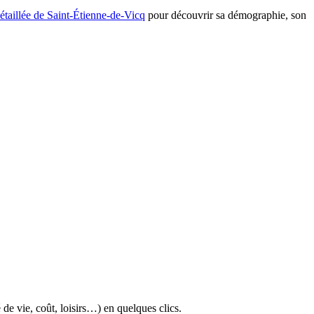
détaillée de Saint-Étienne-de-Vicq
pour découvrir sa démographie, son
Leaflet
|
Tiles © Esri
Satellite
Plan
 de vie, coût, loisirs…) en quelques clics.