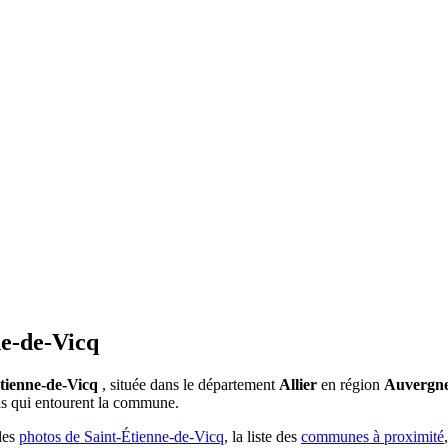
ne-de-Vicq
tienne-de-Vicq
, située dans le département
Allier
en région
Auvergn
rels qui entourent la commune.
 les
photos de Saint-Étienne-de-Vicq
, la liste des
communes à proximité