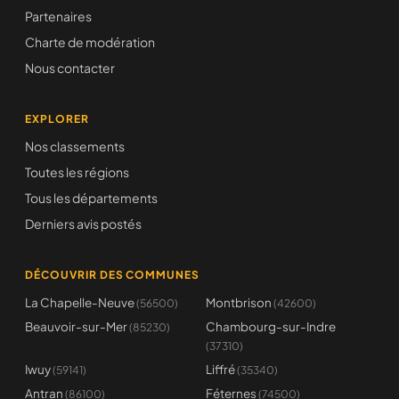
Partenaires
Charte de modération
Nous contacter
EXPLORER
Nos classements
Toutes les régions
Tous les départements
Derniers avis postés
DÉCOUVRIR DES COMMUNES
La Chapelle-Neuve
Montbrison
(56500)
(42600)
Beauvoir-sur-Mer
Chambourg-sur-Indre
(85230)
(37310)
Iwuy
Liffré
(59141)
(35340)
Antran
Féternes
(86100)
(74500)