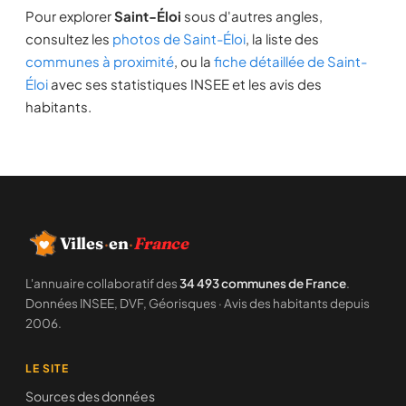
Pour explorer
Saint-Éloi
sous d'autres angles,
consultez les
photos de Saint-Éloi
, la liste des
communes à proximité
, ou la
fiche détaillée de Saint-
Éloi
avec ses statistiques INSEE et les avis des
habitants.
Villes
·
en
·
France
L'annuaire collaboratif des
34 493 communes de France
.
Données INSEE, DVF, Géorisques · Avis des habitants depuis
2006.
LE SITE
Sources des données