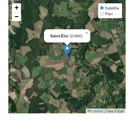
+
Satellite
Plan
−
×
Saint-Éloi
(01800)
Leaflet
|
Tiles © Esri