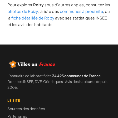
Pour explorer
Roizy
sous d'autres angles, consultez les
photos de Roizy
, la liste des
communes à proximité
, ou
la
fiche détaillée de Roizy
avec ses statistiques INSEE
et les avis des habitants.
Villes
·
en
·
France
L'annuaire collaboratif des
34 493 communes de France
.
Données INSEE, DVF, Géorisques · Avis des habitants depuis
2006.
LE SITE
Sources des données
Partenaires