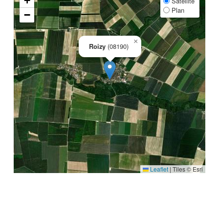
+
Satellite
Plan
−
×
Roizy
(08190)
Leaflet
|
Tiles © Esri