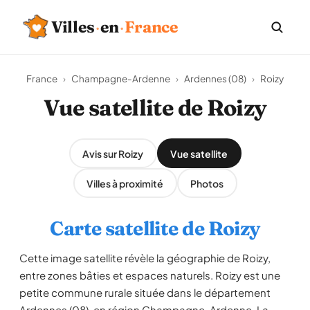
Villes
·
en
·
France
France
›
Champagne-Ardenne
›
Ardennes (08)
›
Roizy
Vue satellite de Roizy
Avis sur Roizy
Vue satellite
Villes à proximité
Photos
Carte satellite de Roizy
Cette image satellite révèle la géographie de Roizy,
entre zones bâties et espaces naturels. Roizy est une
petite commune rurale située dans le département
Ardennes (08), en région Champagne-Ardenne. La