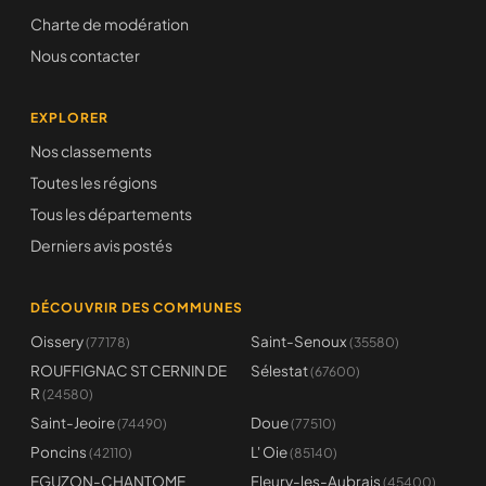
Charte de modération
Nous contacter
EXPLORER
Nos classements
Toutes les régions
Tous les départements
Derniers avis postés
DÉCOUVRIR DES COMMUNES
Oissery
Saint-Senoux
(77178)
(35580)
ROUFFIGNAC ST CERNIN DE
Sélestat
(67600)
R
(24580)
Saint-Jeoire
Doue
(74490)
(77510)
Poncins
L' Oie
(42110)
(85140)
EGUZON-CHANTOME
Fleury-les-Aubrais
(45400)