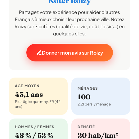
Noter Roizy
Partagez votre expérience pour aider d'autres
Français à mieux choisir leur prochaine ville. Notez
Roizy sur 7 critères (qualité de vie, coût, loisirs…) en
quelques clics.
Donner mon avis sur Roizy
ÂGE MOYEN
MÉNAGES
43,1 ans
100
Plus âgée que moy. FR (42
2,21 pers. / ménage
ans)
HOMMES / FEMMES
DENSITÉ
48 % / 52 %
20 hab/km²