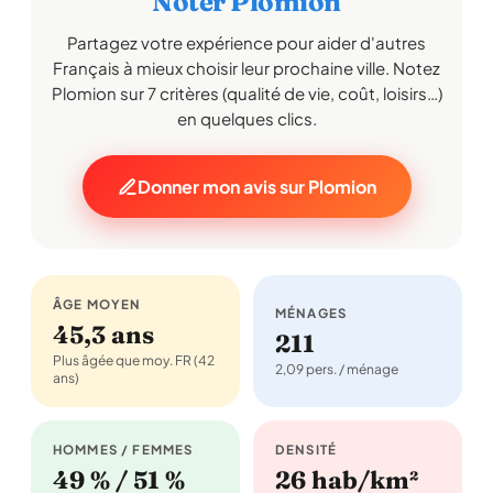
Noter Plomion
Partagez votre expérience pour aider d'autres
Français à mieux choisir leur prochaine ville. Notez
Plomion sur 7 critères (qualité de vie, coût, loisirs…)
en quelques clics.
Donner mon avis sur Plomion
ÂGE MOYEN
MÉNAGES
45,3 ans
211
Plus âgée que moy. FR (42
2,09 pers. / ménage
ans)
HOMMES / FEMMES
DENSITÉ
49 % / 51 %
26 hab/km²