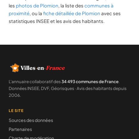
les
photos de Plomion
, la liste des
communes à
proximité
, ou la
fiche détaillée de Plomion
avec ses
statistiques INSEE et les avis des habitants.
Villes
·
en
·
France
L'annuaire collaboratif des
34 493 communes de France
.
Données INSEE, DVF, Géorisques · Avis des habitants depuis
2006.
LE SITE
Sources des données
Partenaires
Charte de modération