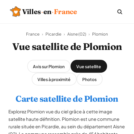
Villes
·
en
·
France
France
›
Picardie
›
Aisne (02)
›
Plomion
Vue satellite de Plomion
Avis sur Plomion
Vue satellite
Villes à proximité
Photos
Carte satellite de Plomion
Explorez Plomion vue du ciel grâce à cette image
satellite haute définition. Plomion est une commune
rurale située en Picardie, au sein du département Aisne
(02). La commune rassemble près de 454 habitants,