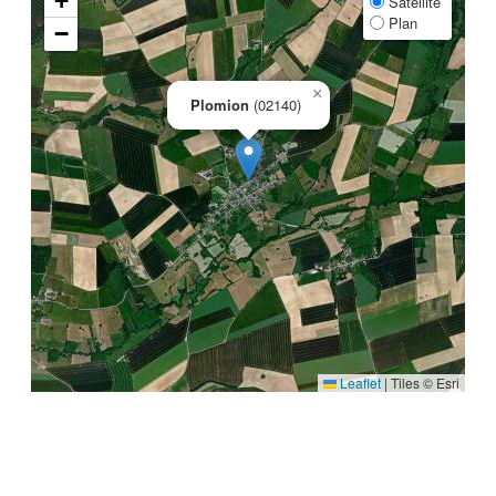
+
Satellite
Plan
−
×
Plomion
(02140)
Leaflet
|
Tiles © Esri