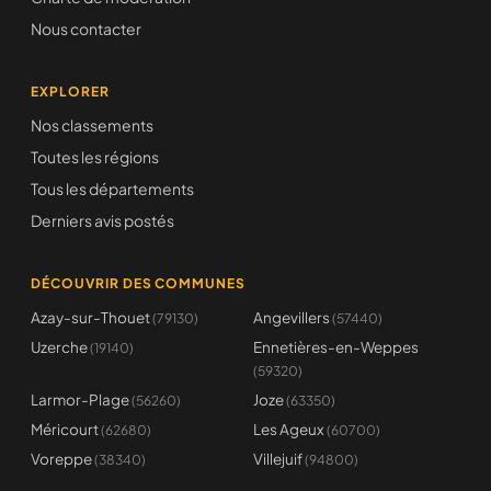
Nous contacter
EXPLORER
Nos classements
Toutes les régions
Tous les départements
Derniers avis postés
DÉCOUVRIR DES COMMUNES
Azay-sur-Thouet
Angevillers
(79130)
(57440)
Uzerche
Ennetières-en-Weppes
(19140)
(59320)
Larmor-Plage
Joze
(56260)
(63350)
Méricourt
Les Ageux
(62680)
(60700)
Voreppe
Villejuif
(38340)
(94800)