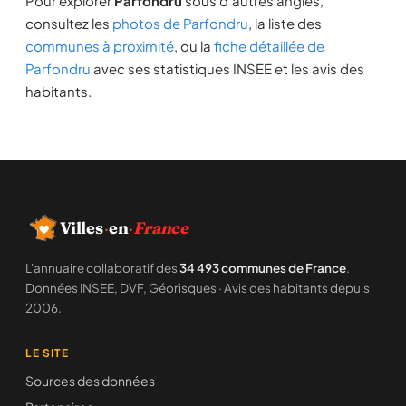
Pour explorer
Parfondru
sous d'autres angles,
consultez les
photos de Parfondru
, la liste des
communes à proximité
, ou la
fiche détaillée de
Parfondru
avec ses statistiques INSEE et les avis des
habitants.
Villes
·
en
·
France
L'annuaire collaboratif des
34 493 communes de France
.
Données INSEE, DVF, Géorisques · Avis des habitants depuis
2006.
LE SITE
Sources des données