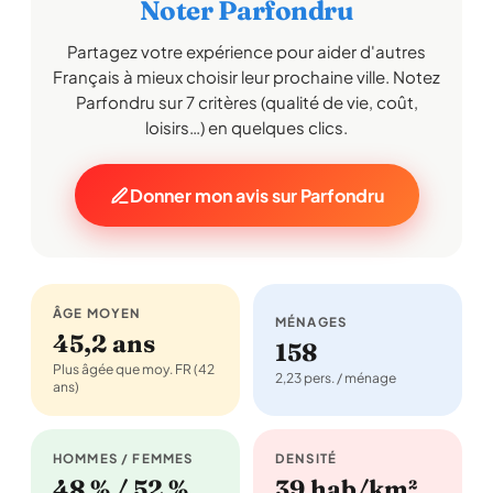
Noter Parfondru
Partagez votre expérience pour aider d'autres
Français à mieux choisir leur prochaine ville. Notez
Parfondru sur 7 critères (qualité de vie, coût,
loisirs…) en quelques clics.
Donner mon avis sur Parfondru
ÂGE MOYEN
MÉNAGES
45,2 ans
158
Plus âgée que moy. FR (42
2,23 pers. / ménage
ans)
HOMMES / FEMMES
DENSITÉ
48 % / 52 %
39 hab/km²