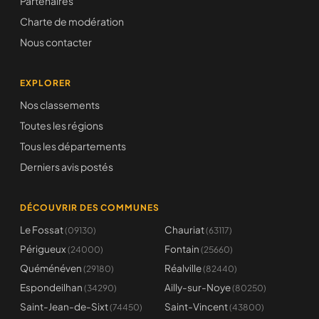
Partenaires
Charte de modération
Nous contacter
EXPLORER
Nos classements
Toutes les régions
Tous les départements
Derniers avis postés
DÉCOUVRIR DES COMMUNES
Le Fossat
Chauriat
(09130)
(63117)
Périgueux
Fontain
(24000)
(25660)
Quéménéven
Réalville
(29180)
(82440)
Espondeilhan
Ailly-sur-Noye
(34290)
(80250)
Saint-Jean-de-Sixt
Saint-Vincent
(74450)
(43800)