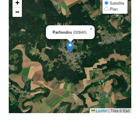
+
Satellite
Plan
−
×
Parfondru
(02840)
Leaflet
|
Tiles © Esri