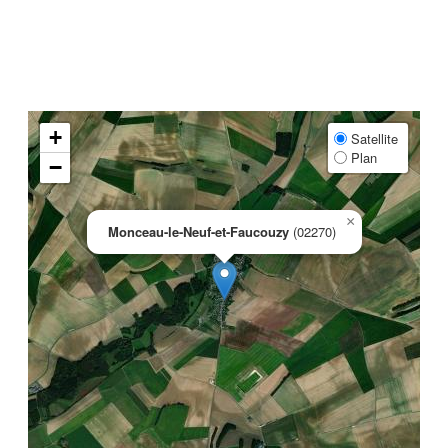
+
Satellite
Plan
−
×
Monceau-le-Neuf-et-Faucouzy
(02270)