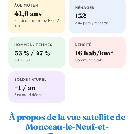
ÂGE MOYEN
MÉNAGES
41,6 ans
132
Plus jeune que moy. FR (42
2,44 pers. / ménage
ans)
HOMMES / FEMMES
DENSITÉ
53 % / 47 %
16 hab/km²
171 H · 150 F
Commune rurale
SOLDE NATUREL
+1 / an
5 naiss. · 4 décès
À propos de la vue satellite de
Monceau-le-Neuf-et-