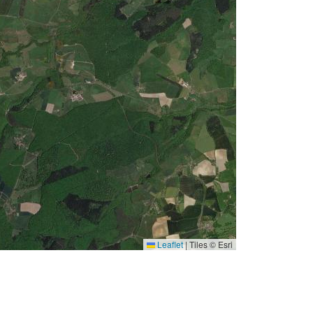
Leaflet
|
Tiles © Esri