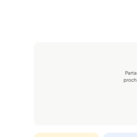
Parta
procha