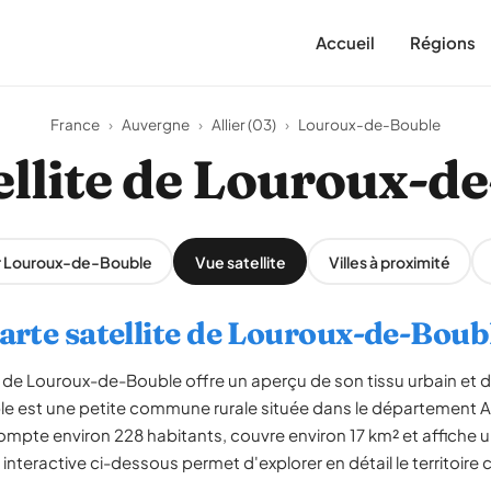
Accueil
Régions
France
›
Auvergne
›
Allier (03)
›
Louroux-de-Bouble
ellite de Louroux-d
ur Louroux-de-Bouble
Vue satellite
Villes à proximité
arte satellite de Louroux-de-Boub
 de Louroux-de-Bouble offre un aperçu de son tissu urbain et
e est une petite commune rurale située dans le département Alli
te environ 228 habitants, couvre environ 17 km² et affiche un
 interactive ci-dessous permet d'explorer en détail le territoir