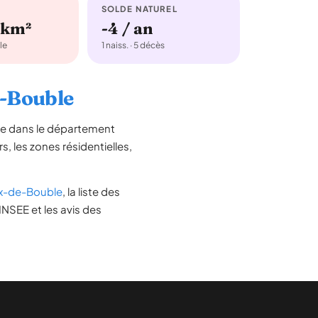
SOLDE NATUREL
/km²
-4 / an
le
1 naiss. · 5 décès
e-Bouble
ée dans le département
rs, les zones résidentielles,
x-de-Bouble
, la liste des
INSEE et les avis des