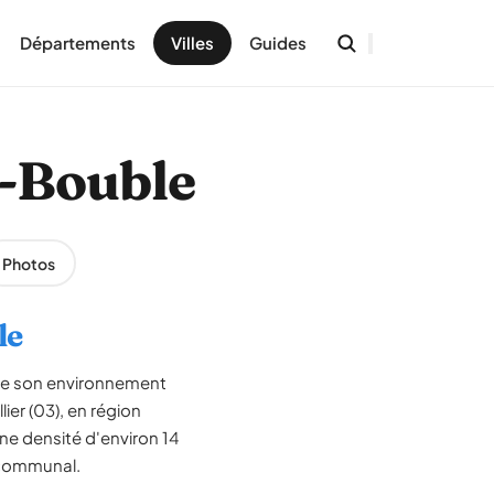
Départements
Villes
Guides
e-Bouble
Photos
le
 de son environnement
er (03), en région
e densité d'environ 14
e communal.