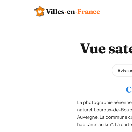
Villes
·
en
·
France
Vue sat
Avis s
C
La photographie aérienne
naturel. Louroux-de-Boubl
Auvergne. La commune comp
habitants au km². La carte