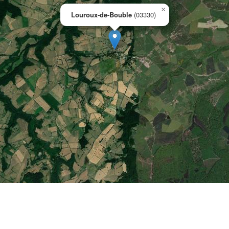
×
Louroux-de-Bouble
(03330)