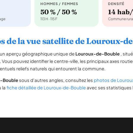
HOMMES / FEMMES
DENSITÉ
50 % / 50 %
14 hab
nage
113 H · 115 F
Commune rura
s de la vue satellite de Louroux-d
re un aperçu géographique unique de
Louroux-de-Bouble
, situ
. Vous pouvez identifier le centre-ville, les principaux axes routie
ventuels reliefs naturels qui entourent la commune.
-Bouble
sous d'autres angles, consultez les
photos de Lourou
u la
fiche détaillée de Louroux-de-Bouble
avec ses statistiques 