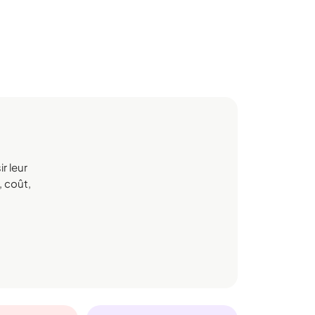
r leur
, coût,