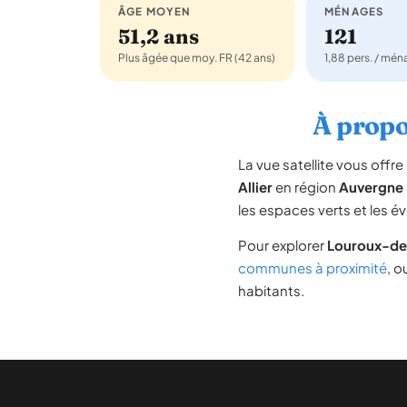
ÂGE MOYEN
MÉNAGES
51,2 ans
121
Plus âgée que moy. FR (42 ans)
1,88 pers. / mé
À propo
La vue satellite vous off
Allier
en région
Auvergne
les espaces verts et les é
Pour explorer
Louroux-de
communes à proximité
, o
habitants.