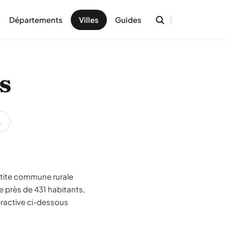
Départements
Villes
Guides
s
s
petite commune rurale
 près de 431 habitants,
eractive ci-dessous