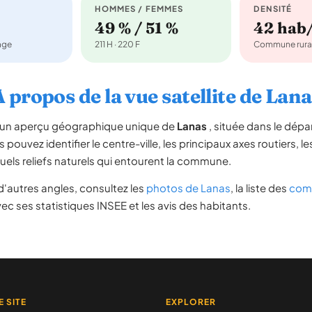
HOMMES / FEMMES
DENSITÉ
49 % / 51 %
42 hab
nage
211 H · 220 F
Commune rura
 propos de la vue satellite de Lan
re un aperçu géographique unique de
Lanas
, située dans le dép
s pouvez identifier le centre-ville, les principaux axes routiers, le
uels reliefs naturels qui entourent la commune.
'autres angles, consultez les
photos de Lanas
, la liste des
comm
ec ses statistiques INSEE et les avis des habitants.
E SITE
EXPLORER