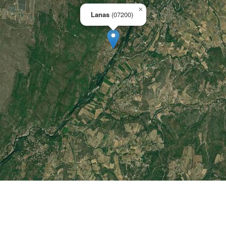
×
Lanas
(07200)