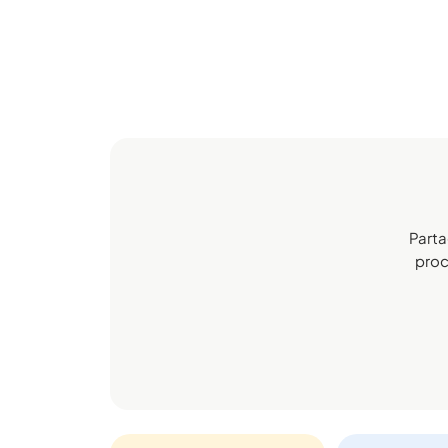
Parta
proch