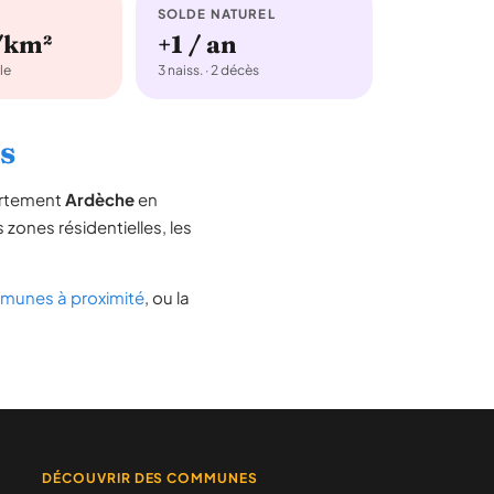
SOLDE NATUREL
/km²
+1 / an
le
3 naiss. · 2 décès
as
artement
Ardèche
en
s zones résidentielles, les
unes à proximité
, ou la
DÉCOUVRIR DES COMMUNES