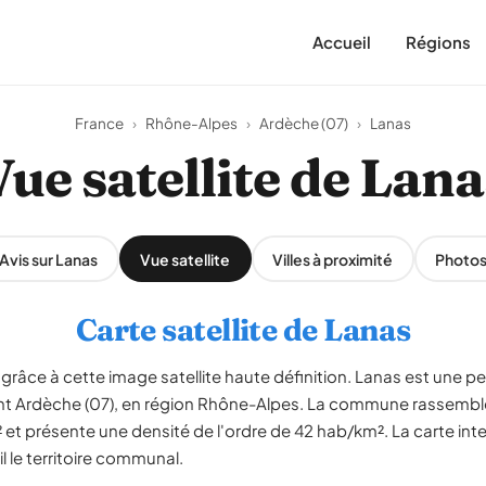
Accueil
Régions
France
›
Rhône-Alpes
›
Ardèche (07)
›
Lanas
Vue satellite de Lana
Avis sur Lanas
Vue satellite
Villes à proximité
Photo
Carte satellite de Lanas
 grâce à cette image satellite haute définition. Lanas est une 
nt Ardèche (07), en région Rhône-Alpes. La commune rassemble
 et présente une densité de l'ordre de 42 hab/km². La carte int
l le territoire communal.