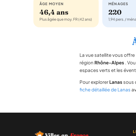
ÂGE MOYEN
MÉNAGES
46,4 ans
220
Plus âgée que moy. FR (42 ans)
1,94 pers. / mé
À
La vue satellite vous off
région
Rhône-Alpes
. Vou
espaces verts et les évent
Pour explorer
Lanas
sous d
fiche détaillée de Lanas
av
L
Villes
·
en
·
France