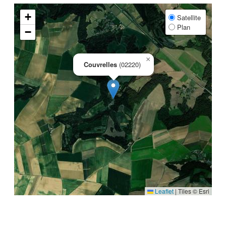
+
Satellite
Plan
−
×
Couvrelles
(02220)
Leaflet
|
Tiles © Esri