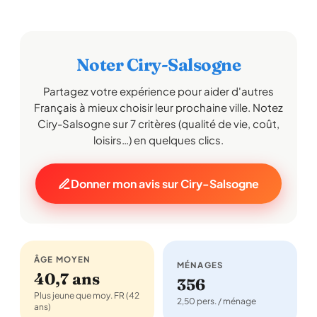
Noter Ciry-Salsogne
Partagez votre expérience pour aider d'autres
Français à mieux choisir leur prochaine ville. Notez
Ciry-Salsogne sur 7 critères (qualité de vie, coût,
loisirs…) en quelques clics.
Donner mon avis sur Ciry-Salsogne
ÂGE MOYEN
MÉNAGES
40,7 ans
356
Plus jeune que moy. FR (42
2,50 pers. / ménage
ans)