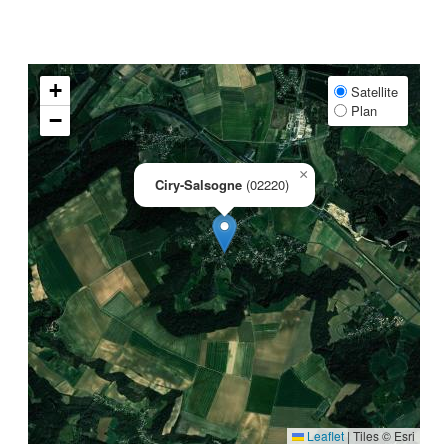
+
Satellite
Plan
−
×
Ciry-Salsogne
(02220)
Leaflet
|
Tiles © Esri