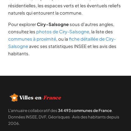
résidentielles, les espaces verts et les éventuels reliefs
naturels qui entourent la commune.
Pour explorer
Ciry-Salsogne
sous d'autres angles,
consultez les
photos de Ciry-Salsogne
, la liste des
communes à proximité
, ou la
fiche détaillée de Ciry-
Salsogne
avec ses statistiques INSEE et les avis des
habitants.
Villes
·
en
·
France
L'annuaire collaboratif des
34 493 communes de France
.
Données INSEE, DVF, Géorisques · Avis des habitants depuis
2006.