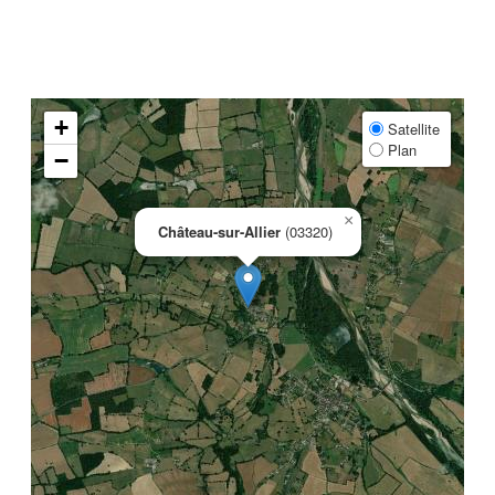
+
Satellite
Plan
−
×
Château-sur-Allier
(03320)