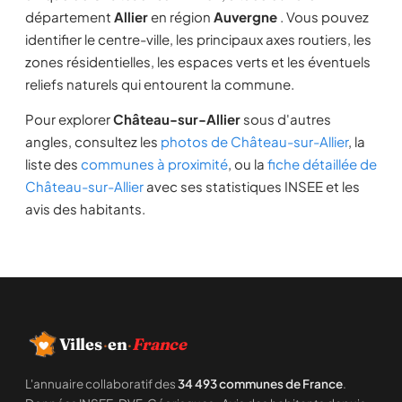
département
Allier
en région
Auvergne
. Vous pouvez
identifier le centre-ville, les principaux axes routiers, les
zones résidentielles, les espaces verts et les éventuels
reliefs naturels qui entourent la commune.
Pour explorer
Château-sur-Allier
sous d'autres
angles, consultez les
photos de Château-sur-Allier
, la
liste des
communes à proximité
, ou la
fiche détaillée de
Château-sur-Allier
avec ses statistiques INSEE et les
avis des habitants.
Villes
·
en
·
France
L'annuaire collaboratif des
34 493 communes de France
.