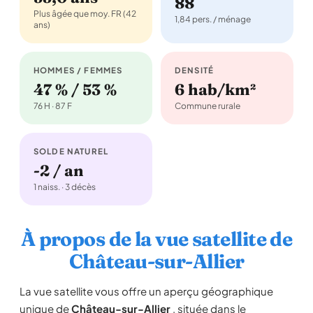
88
Plus âgée que moy. FR (42
1,84 pers. / ménage
ans)
HOMMES / FEMMES
DENSITÉ
47 % / 53 %
6 hab/km²
76 H · 87 F
Commune rurale
SOLDE NATUREL
-2 / an
1 naiss. · 3 décès
À propos de la vue satellite de
Château-sur-Allier
La vue satellite vous offre un aperçu géographique
unique de
Château-sur-Allier
, située dans le