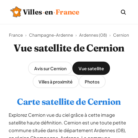
Villes
·
en
·
France
France
›
Champagne-Ardenne
›
Ardennes (08)
›
Cernion
Vue satellite de Cernion
Avis sur Cernion
Vue satellite
Villes à proximité
Photos
Carte satellite de Cernion
Explorez Cernion vue du ciel grâce à cette image
satellite haute définition. Cernion est une toute petite
commune située dans le département Ardennes (08),
en région Champagne-Ardenne. La commune