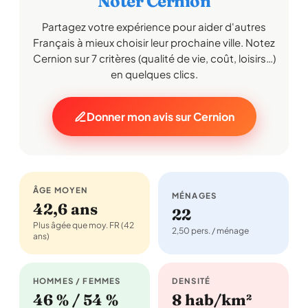
Noter Cernion
Partagez votre expérience pour aider d'autres
Français à mieux choisir leur prochaine ville. Notez
Cernion sur 7 critères (qualité de vie, coût, loisirs…)
en quelques clics.
Donner mon avis sur Cernion
ÂGE MOYEN
MÉNAGES
42,6 ans
22
Plus âgée que moy. FR (42
2,50 pers. / ménage
ans)
HOMMES / FEMMES
DENSITÉ
46 % / 54 %
8 hab/km²