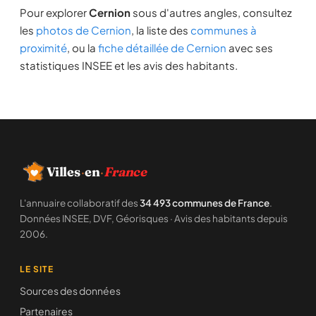
Pour explorer
Cernion
sous d'autres angles, consultez
les
photos de Cernion
, la liste des
communes à
proximité
, ou la
fiche détaillée de Cernion
avec ses
statistiques INSEE et les avis des habitants.
Villes
·
en
·
France
L'annuaire collaboratif des
34 493 communes de France
.
Données INSEE, DVF, Géorisques · Avis des habitants depuis
2006.
LE SITE
Sources des données
Partenaires