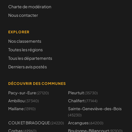
Charte de modération
Nous contacter
EXPLORER
Nos classements
Toutes les régions
Tous les départements
Derniers avis postés
DÉCOUVRIR DES COMMUNES
Pacy-sur-Eure
Pleurtuit
(27120)
(35730)
Ambillou
Chalifert
(37340)
(77144)
Maillane
Sainte-Geneviève-des-Bois
(13910)
(45230)
COUX ET BIRAGOQUE
Arcangues
(24220)
(64200)
Corbas
Boulogne-Billancourt
(69960)
(92100)