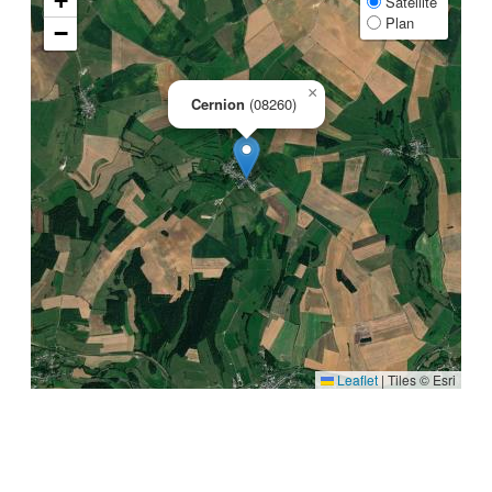
+
Satellite
Plan
−
×
Cernion
(08260)
Leaflet
|
Tiles © Esri