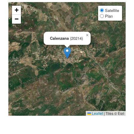
+
Satellite
Plan
−
×
Calenzana
(20214)
Leaflet
|
Tiles © Esri