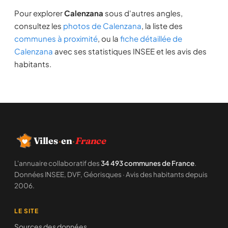
Pour explorer
Calenzana
sous d'autres angles,
consultez les
photos de Calenzana
, la liste des
communes à proximité
, ou la
fiche détaillée de
Calenzana
avec ses statistiques INSEE et les avis des
habitants.
Villes
·
en
·
France
L'annuaire collaboratif des
34 493 communes de France
.
Données INSEE, DVF, Géorisques · Avis des habitants depuis
2006.
LE SITE
Sources des données