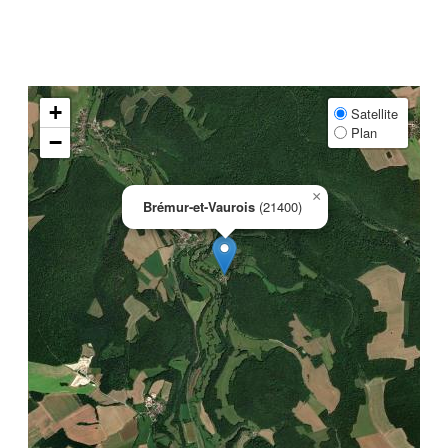
+
Satellite
Plan
−
×
Brémur-et-Vaurois
(21400)