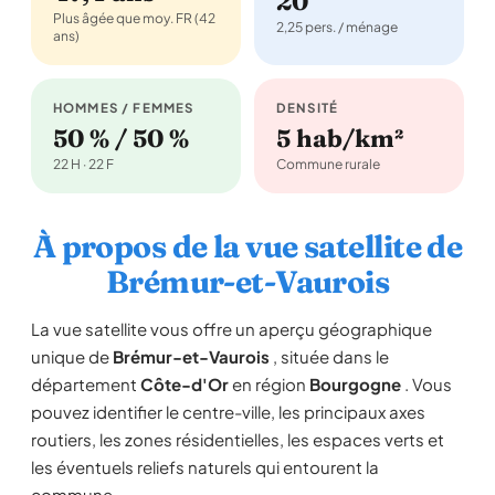
20
Plus âgée que moy. FR (42
2,25 pers. / ménage
ans)
HOMMES / FEMMES
DENSITÉ
50 % / 50 %
5 hab/km²
22 H · 22 F
Commune rurale
À propos de la vue satellite de
Brémur-et-Vaurois
La vue satellite vous offre un aperçu géographique
unique de
Brémur-et-Vaurois
, située dans le
département
Côte-d'Or
en région
Bourgogne
. Vous
pouvez identifier le centre-ville, les principaux axes
routiers, les zones résidentielles, les espaces verts et
les éventuels reliefs naturels qui entourent la
commune.