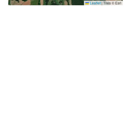
Leaflet
|
Tiles © Esri