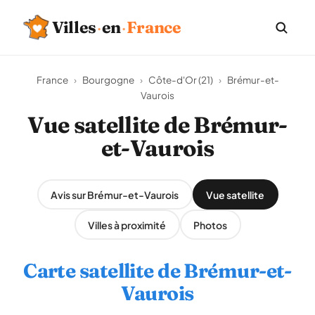
Villes
·
en
·
France
France
›
Bourgogne
›
Côte-d'Or (21)
›
Brémur-et-
Vaurois
Vue satellite de Brémur-
et-Vaurois
Avis sur Brémur-et-Vaurois
Vue satellite
Villes à proximité
Photos
Carte satellite de Brémur-et-
Vaurois