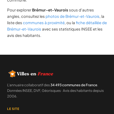
Pour explorer
Brémur-et-Vaurois
sous d'autres
angles, consultez les
photos de Brémur-et-Vaurois
, la
liste des
communes à proximité
, ou la
fiche détaillée de
Brémur-et-Vaurois
avec ses statistiques INSEE et les
avis des habitants.
Villes
·
en
·
France
L'annuaire collaboratif des
34 493 communes de France
.
Données INSEE, DVF, Géorisques · Avis des habitants depuis
2006.
LE SITE