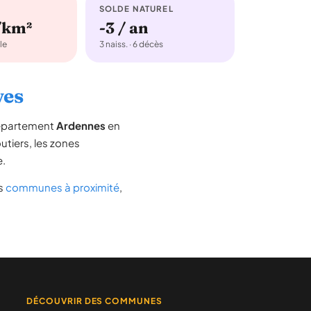
SOLDE NATUREL
/km²
-3 / an
le
3 naiss. · 6 décès
ves
département
Ardennes
en
outiers, les zones
e.
es
communes à proximité
,
DÉCOUVRIR DES COMMUNES