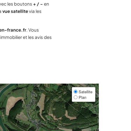
vec les boutons
+ / −
en
la
vue satellite
via les
-en-france.fr
. Vous
mmobilier et les avis des
Satellite
Plan