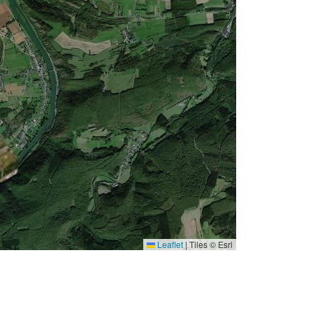
Leaflet
|
Tiles © Esri