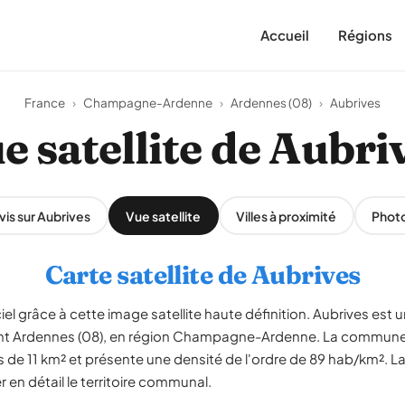
Accueil
Régions
France
›
Champagne-Ardenne
›
Ardennes (08)
›
Aubrives
e satellite de Aubri
vis sur Aubrives
Vue satellite
Villes à proximité
Phot
Carte satellite de Aubrives
iel grâce à cette image satellite haute définition. Aubrives est
ent Ardennes (08), en région Champagne-Ardenne. La commune
s de 11 km² et présente une densité de l'ordre de 89 hab/km². La 
en détail le territoire communal.