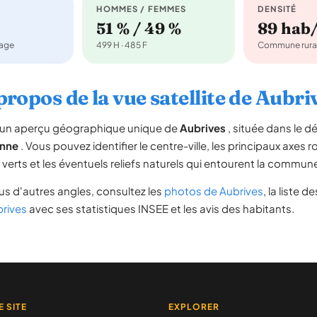
HOMMES / FEMMES
DENSITÉ
51 % / 49 %
89 hab
nage
499 H · 485 F
Commune rura
propos de la vue satellite de Aubri
re un aperçu géographique unique de
Aubrives
, située dans le 
nne
. Vous pouvez identifier le centre-ville, les principaux axes r
s verts et les éventuels reliefs naturels qui entourent la commun
s d'autres angles, consultez les
photos de Aubrives
, la liste d
brives
avec ses statistiques INSEE et les avis des habitants.
E SITE
EXPLORER