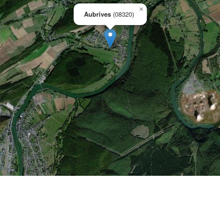
×
Aubrives
(08320)