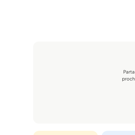
Parta
procha