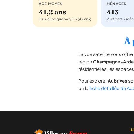
ÂGE MOYEN
MÉNAGES
41,2 ans
413
Plus jeune que moy. FR (42 ans)
2,38 pers. / mé
À 
La vue satellite vous off
région
Champagne-Arde
résidentielles, les espace
Pour explorer
Aubrives
sou
ou la
fiche détaillée de Au
L
Villes
·
en
·
France