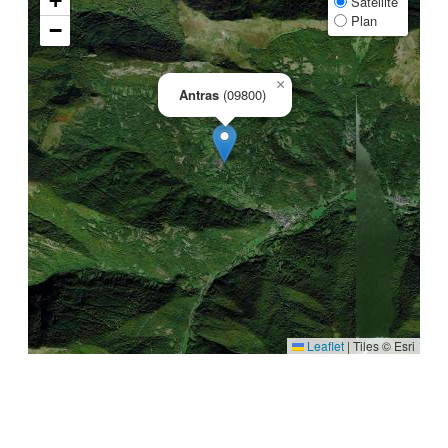
+
Satellite
Plan
−
×
Antras
(09800)
Leaflet
|
Tiles © Esri