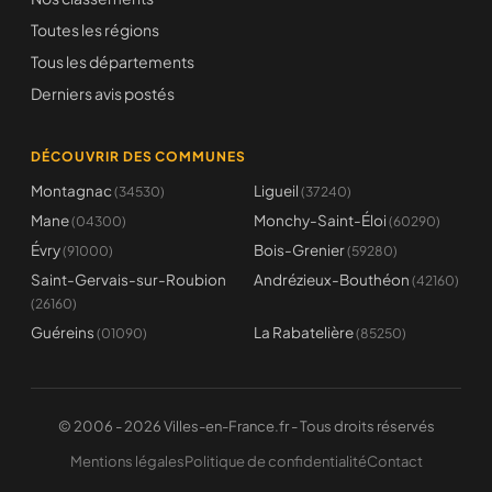
Toutes les régions
Tous les départements
Derniers avis postés
DÉCOUVRIR DES COMMUNES
Montagnac
Ligueil
(34530)
(37240)
Mane
Monchy-Saint-Éloi
(04300)
(60290)
Évry
Bois-Grenier
(91000)
(59280)
Saint-Gervais-sur-Roubion
Andrézieux-Bouthéon
(42160)
(26160)
Guéreins
La Rabatelière
(01090)
(85250)
© 2006 - 2026 Villes-en-France.fr - Tous droits réservés
Mentions légales
Politique de confidentialité
Contact