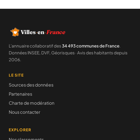
Villes
·
en
·
France
L'annuaire collaboratif des
34 493 communes de France
.
Données INSEE, DVF, Géorisques · Avis des habitants depuis
2006.
LE SITE
Sources des données
Partenaires
Charte de modération
Nous contacter
EXPLORER
Nos classements