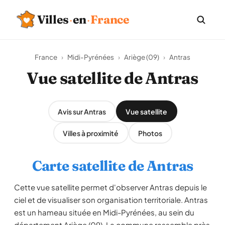
Villes
·
en
·
France
France
›
Midi-Pyrénées
›
Ariège (09)
›
Antras
Vue satellite de Antras
Avis sur Antras
Vue satellite
Villes à proximité
Photos
Carte satellite de Antras
Cette vue satellite permet d'observer Antras depuis le
ciel et de visualiser son organisation territoriale. Antras
est un hameau située en Midi-Pyrénées, au sein du
département Ariège (09). La commune rassemble près