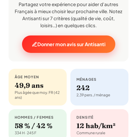
Partagez votre expérience pour aider d'autres
Français à mieux choisir leur prochaine ville. Notez
Antisanti sur 7 critères (qualité de vie, coût,
loisirs…) en quelques clics.
Donner mon avis sur Antisanti
ÂGE MOYEN
MÉNAGES
49,9 ans
242
Plus âgée que moy. FR (42
2,39 pers. / ménage
ans)
HOMMES / FEMMES
DENSITÉ
58 % / 42 %
12 hab/km²
334 H · 245 F
Commune rurale