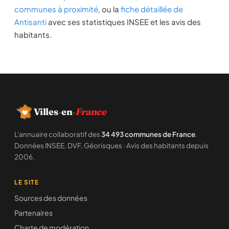
communes à proximité
, ou la
fiche détaillée de
Antisanti
avec ses statistiques INSEE et les avis des
habitants.
Villes
·
en
·
France
L'annuaire collaboratif des
34 493 communes de France
.
Données INSEE, DVF, Géorisques · Avis des habitants depuis
2006.
LE SITE
Sources des données
Partenaires
Charte de modération