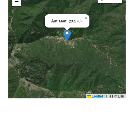
−
×
Antisanti
(20270)
Leaflet
|
Tiles © Esri