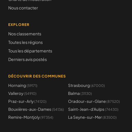
Nous contacter
EXPLORER
Nos classements
Toutes les régions
Tous les départements
Derniers avis postés
DÉCOUVRIR DES COMMUNES
Hornaing
Strasbourg
(59171)
(67000)
Valleroy
Balma
(54910)
(31130)
Praz-sur-Arly
Oradour-sur-Glane
(74120)
(87520)
Bouxières-aux-Dames
Saint-Jean-d'Aulps
(54136)
(74430)
Remire-Montjoly
La Seyne-sur-Mer
(97354)
(83500)