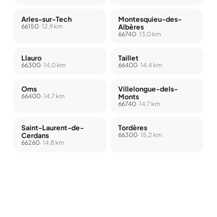
Arles-sur-Tech
Montesquieu-des-
66150
· 12,9 km
Albères
66740
· 13,0 km
Llauro
Taillet
66300
· 14,0 km
66400
· 14,4 km
Oms
Villelongue-dels-
66400
· 14,7 km
Monts
66740
· 14,7 km
Saint-Laurent-de-
Tordères
Cerdans
66300
· 15,2 km
66260
· 14,8 km