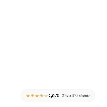
★ ★ ★ ★
★
4,0/5
3 avis d'habitants