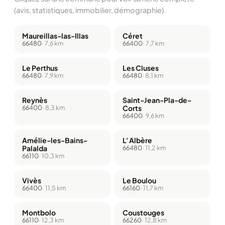
(avis, statistiques, immobilier, démographie).
Maureillas-las-Illas
Céret
66480
· 7,6 km
66400
· 7,7 km
Le Perthus
Les Cluses
66480
· 7,9 km
66480
· 8,1 km
Reynès
Saint-Jean-Pla-de-
66400
· 8,3 km
Corts
66400
· 9,6 km
Amélie-les-Bains-
L' Albère
Palalda
66480
· 11,2 km
66110
· 10,3 km
Vivès
Le Boulou
66400
· 11,5 km
66160
· 11,7 km
Montbolo
Coustouges
66110
· 12,3 km
66260
· 12,8 km