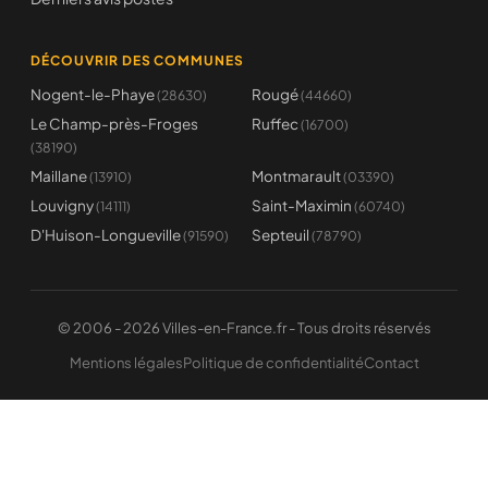
DÉCOUVRIR DES COMMUNES
Nogent-le-Phaye
Rougé
(28630)
(44660)
Le Champ-près-Froges
Ruffec
(16700)
(38190)
Maillane
Montmarault
(13910)
(03390)
Louvigny
Saint-Maximin
(14111)
(60740)
D'Huison-Longueville
Septeuil
(91590)
(78790)
© 2006 - 2026 Villes-en-France.fr - Tous droits réservés
Mentions légales
Politique de confidentialité
Contact