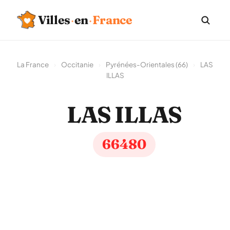
Villes
·
en
·
France
La France
›
Occitanie
›
Pyrénées-Orientales (66)
›
LAS
ILLAS
LAS ILLAS
66480