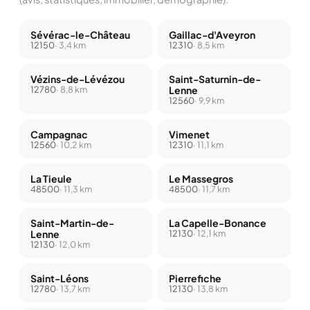
Sévérac-le-Château
Gaillac-d'Aveyron
12150
· 3,4 km
12310
· 8,5 km
Vézins-de-Lévézou
Saint-Saturnin-de-
12780
· 8,8 km
Lenne
12560
· 9,9 km
Campagnac
Vimenet
12560
· 10,2 km
12310
· 11,1 km
La Tieule
Le Massegros
48500
· 11,3 km
48500
· 11,7 km
Saint-Martin-de-
La Capelle-Bonance
Lenne
12130
· 12,1 km
12130
· 12,0 km
Saint-Léons
Pierrefiche
12780
· 13,7 km
12130
· 13,8 km