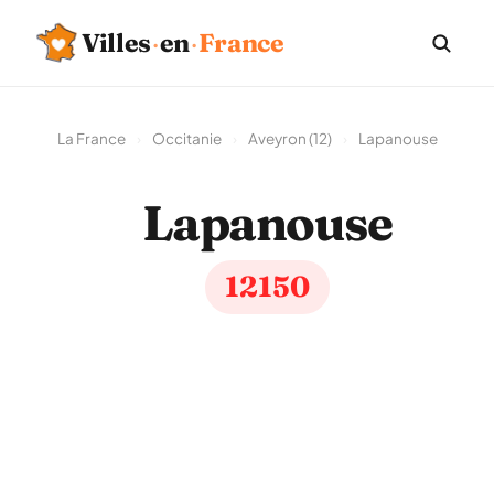
Villes
·
en
·
France
La France
›
Occitanie
›
Aveyron (12)
›
Lapanouse
Lapanouse
12150