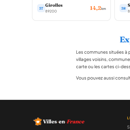
Girolles
S
14,2
37
38
km
89200
8
Ex
Les communes situées à 
villages voisins, communes
carte ou les cartes ci-dess
Vous pouvez aussi consult
L
Villes
·
en
·
France
S