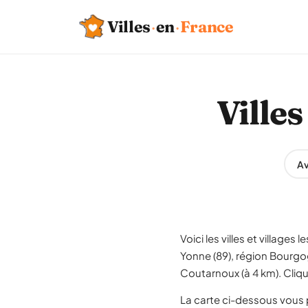
Villes
·
en
·
France
Ville
Av
Voici les villes et village
Yonne (89), région Bourgog
Coutarnoux (à 4 km). Cliq
La carte ci-dessous vous