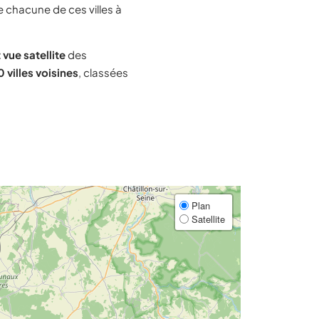
e chacune de ces villes à
 vue satellite
des
 villes voisines
, classées
Plan
Satellite