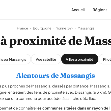
Accueil
Régions
France
›
Bourgogne
›
Yonne (89)
›
Massangis
s à proximité de Mas
is sur Massangis
Vue satellite
Villes à proximité
Phot
Alentours de Massangis
s les plus proches de Massangis, classés par distance. Massangis, 
ne, entretient des liens de proximité avec Dissangis (à 3 km), Gr
uez sur une commune pour accéder à sa fiche détaillée.
 permet de connaître
les communes situées dans un rayon de 