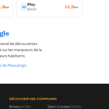
Pisy
4,8
14,9
40
km
km
89420
gis
panel de découvertes :
z sur les marqueurs de la
leurs habitants.
s de Massangis
.
DÉCOUVRIR DES COMMUNES
Ennery
Saint-Contest
(57365)
(14280)