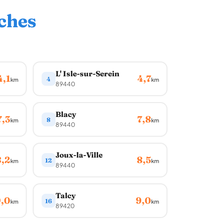
ches
L' Isle-sur-Serein
4,1
4,7
4
km
km
89440
Blacy
7,3
7,8
8
km
km
89440
Joux-la-Ville
8,2
8,5
12
km
km
89440
Talcy
,0
9,0
16
km
km
89420