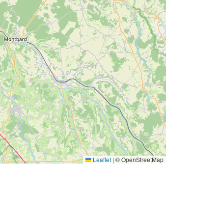
Leaflet
|
© OpenStreetMap