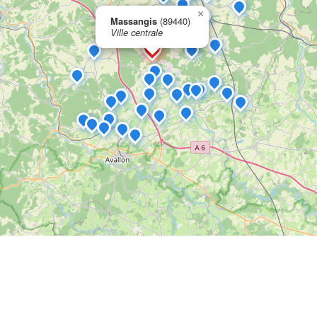
×
Massangis
(89440)
Ville centrale