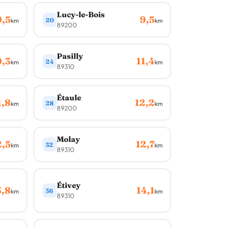
Lucy-le-Bois
9,5
9,5
20
km
km
89200
Pasilly
0,3
11,4
24
km
km
89310
Étaule
1,8
12,2
28
km
km
89200
Molay
2,5
12,7
32
km
km
89310
Étivey
3,8
14,1
36
km
km
89310