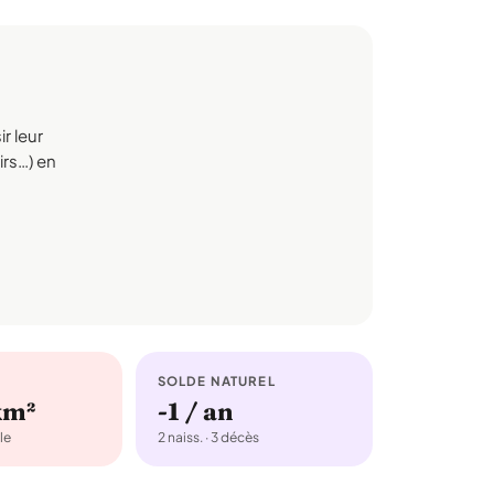
r leur
irs…) en
SOLDE NATUREL
km²
-1 / an
le
2 naiss. · 3 décès