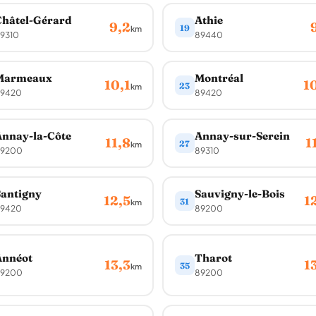
hâtel-Gérard
Athie
9,2
19
km
9310
89440
Marmeaux
Montréal
10,1
1
23
km
9420
89420
nnay-la-Côte
Annay-sur-Serein
11,8
1
27
km
9200
89310
antigny
Sauvigny-le-Bois
12,5
1
31
km
9420
89200
Annéot
Tharot
13,3
1
35
km
9200
89200