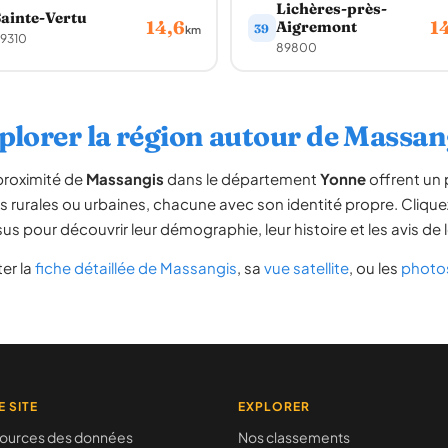
Lichères-près-
ainte-Vertu
14,6
1
Aigremont
39
km
9310
89800
plorer la région autour de Massan
proximité de
Massangis
dans le département
Yonne
offrent un 
 rurales ou urbaines, chacune avec son identité propre. Clique
us pour découvrir leur démographie, leur histoire et les avis de 
er la
fiche détaillée de Massangis
, sa
vue satellite
, ou les
photo
E SITE
EXPLORER
ources des données
Nos classements