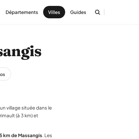
Départements
Villes
Guides
sangis
os
un village située dans le
imault (à 3 km) et
15 km de Massangis
. Les