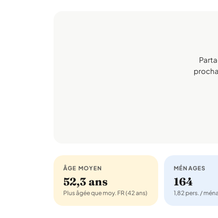
Parta
prochai
ÂGE MOYEN
MÉNAGES
52,3 ans
164
Plus âgée que moy. FR (42 ans)
1,82 pers. / mé