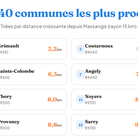
 40 communes les plus pro
Triées par distance croissante depuis Massangis (rayon 15 km).
Grimault
Coutarnoux
3,2
3
km
9310
89440
ainte-Colombe
Angely
6,3
7
km
9440
89440
Thory
Noyers
8,0
11
km
9200
89310
Provency
Sarry
8,8
9
15
km
9200
89310