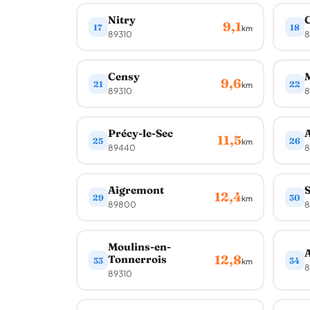
Nitry
C
9,1
17
18
km
89310
8
Censy
9,6
21
22
km
89310
8
Précy-le-Sec
A
11,5
25
26
km
89440
8
Aigremont
S
12,4
29
30
km
89800
8
Moulins-en-
12,8
Tonnerrois
33
34
km
8
89310