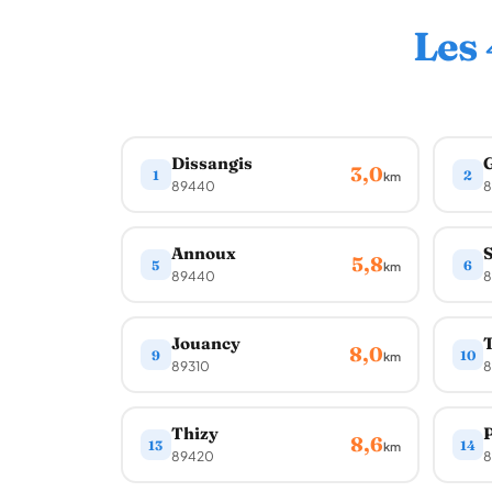
Les
Dissangis
3,0
1
2
km
89440
8
Annoux
S
5,8
5
6
km
89440
8
Jouancy
8,0
9
10
km
89310
8
Thizy
8,6
13
14
km
89420
8