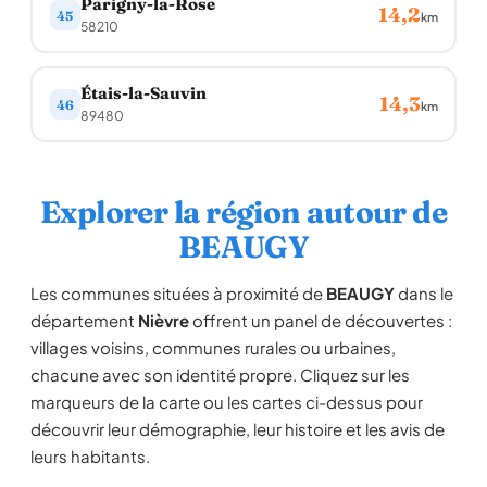
Parigny-la-Rose
14,2
45
km
58210
Étais-la-Sauvin
14,3
46
km
89480
Explorer la région autour de
BEAUGY
Les communes situées à proximité de
BEAUGY
dans le
département
Nièvre
offrent un panel de découvertes :
villages voisins, communes rurales ou urbaines,
chacune avec son identité propre. Cliquez sur les
marqueurs de la carte ou les cartes ci-dessus pour
découvrir leur démographie, leur histoire et les avis de
leurs habitants.