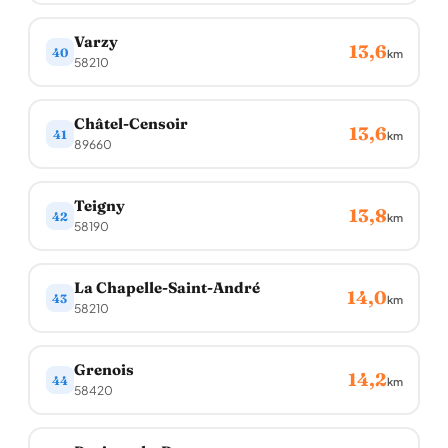
Varzy
13,6
40
km
58210
Châtel-Censoir
13,6
41
km
89660
Teigny
13,8
42
km
58190
La Chapelle-Saint-André
14,0
43
km
58210
Grenois
14,2
44
km
58420