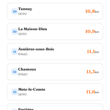
Tannay
10,8
29
km
58190
La Maison-Dieu
10,9
30
km
58190
Asnières-sous-Bois
11,1
31
km
89660
Chamoux
11,3
32
km
89660
Metz-le-Comte
11,6
33
km
58190
Festigny