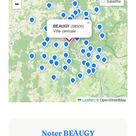
Satellite
−
×
BEAUGY
(58500)
Ville centrale
Leaflet
|
© OpenStreetMap
Noter BEAUGY