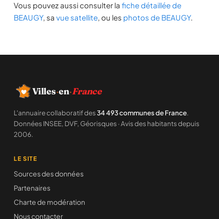
Vous pouvez aussi consulter la
fiche détaillée de
BEAUGY
, sa
vue satellite
, ou les
photos de BEAUGY
.
Villes
·
en
·
France
L'annuaire collaboratif des
34 493 communes de France
.
Données INSEE, DVF, Géorisques · Avis des habitants depuis
2006.
LE SITE
Sources des données
Partenaires
Charte de modération
Nous contacter