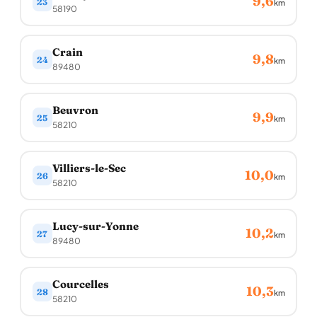
9,6
23
km
58190
Crain
9,8
24
km
89480
Beuvron
9,9
25
km
58210
Villiers-le-Sec
10,0
26
km
58210
Lucy-sur-Yonne
10,2
27
km
89480
Courcelles
10,3
28
km
58210