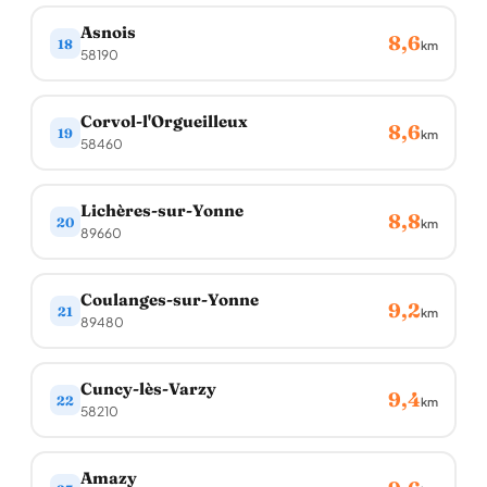
Asnois
8,6
18
km
58190
Corvol-l'Orgueilleux
8,6
19
km
58460
Lichères-sur-Yonne
8,8
20
km
89660
Coulanges-sur-Yonne
9,2
21
km
89480
Cuncy-lès-Varzy
9,4
22
km
58210
Amazy