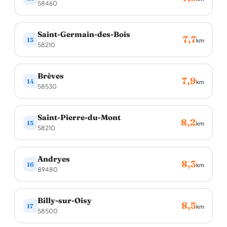
58460
Saint-Germain-des-Bois
7,7
13
km
58210
Brèves
7,9
14
km
58530
Saint-Pierre-du-Mont
8,2
15
km
58210
Andryes
8,3
16
km
89480
Billy-sur-Oisy
8,5
17
km
58500