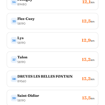
12,1
34
km
89480
Flez-Cuzy
12,5
35
km
58190
Lys
12,9
36
km
58190
Talon
13,2
37
km
58190
DRUYES LES BELLES FONTAIN
13,2
38
km
89560
Saint-Didier
13,5
39
km
58190