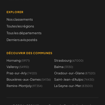
EXPLORER
Nos classements
Toutes les régions
Tous les départements
Derniers avis postés
DÉCOUVRIR DES COMMUNES
Hornaing
Strasbourg
(59171)
(67000)
Valleroy
Balma
(54910)
(31130)
Praz-sur-Arly
Oradour-sur-Glane
(74120)
(87520)
Bouxières-aux-Dames
Saint-Jean-d'Aulps
(54136)
(74430)
Remire-Montjoly
La Seyne-sur-Mer
(97354)
(83500)