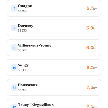
Ouagne
5,7
7
km
58500
Dornecy
5,9
8
km
58530
Villiers-sur-Yonne
6,3
9
km
58500
Surgy
6,7
10
km
58500
Pousseaux
7,5
11
km
58500
Trucy-l'Orgueilleux
7,5
12
km