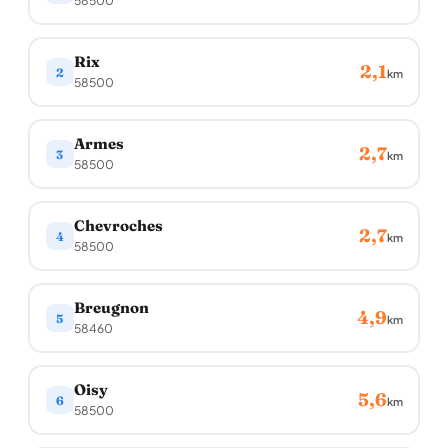
58500
Rix
2,1
2
km
58500
Armes
2,7
3
km
58500
Chevroches
2,7
4
km
58500
Breugnon
4,9
5
km
58460
Oisy
5,6
6
km
58500