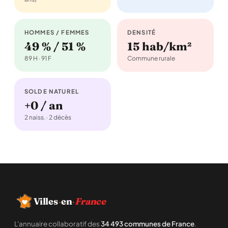
HOMMES / FEMMES
DENSITÉ
49 % / 51 %
15 hab/km²
89 H · 91 F
Commune rurale
SOLDE NATUREL
+0 / an
2 naiss. · 2 décès
Villes
·
en
·
France
L'annuaire collaboratif des
34 493 communes de France
.