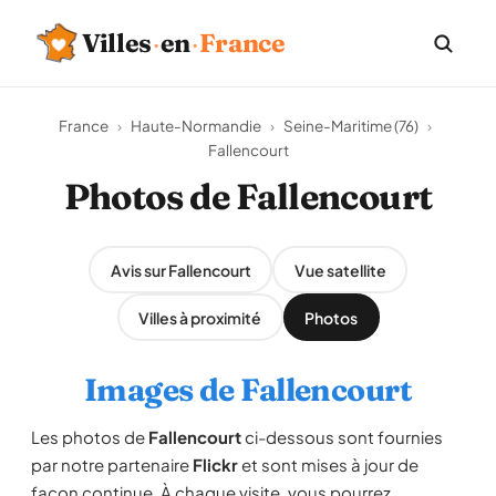
Villes
·
en
·
France
France
›
Haute-Normandie
›
Seine-Maritime (76)
›
Fallencourt
Photos de Fallencourt
Avis sur Fallencourt
Vue satellite
Villes à proximité
Photos
Images de Fallencourt
Les photos de
Fallencourt
ci-dessous sont fournies
par notre partenaire
Flickr
et sont mises à jour de
façon continue. À chaque visite, vous pourrez