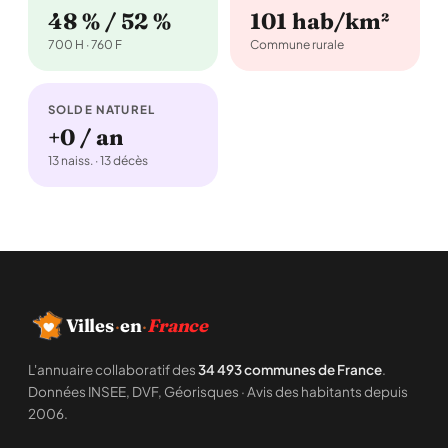
48 % / 52 %
101 hab/km²
700 H · 760 F
Commune rurale
SOLDE NATUREL
+0 / an
13 naiss. · 13 décès
Villes
·
en
·
France
L'annuaire collaboratif des
34 493 communes de France
.
Données INSEE, DVF, Géorisques · Avis des habitants depuis
2006.