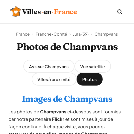
Villes
·
en
·
France
France
›
Franche-Comté
›
Jura (39)
›
Champvans
Photos de Champvans
Avis sur Champvans
Vue satellite
Villes à proximité
Photos
Images de Champvans
Les photos de
Champvans
ci-dessous sont fournies
par notre partenaire
Flickr
et sont mises à jour de
façon continue. À chaque visite, vous pourrez
retrouver de
nouvelles images de Champvans