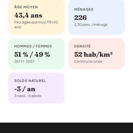
ÂGE MOYEN
MÉNAGES
43,4 ans
226
Plus âgée que moy. FR (42
2,30 pers. / ménage
ans)
HOMMES / FEMMES
DENSITÉ
51 % / 49 %
52 hab/km²
267 H · 253 F
Commune rurale
SOLDE NATUREL
-3 / an
3 naiss. · 6 décès