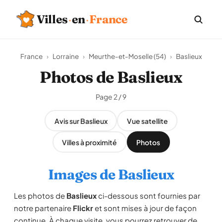
Villes
·
en
·
France
France
›
Lorraine
›
Meurthe-et-Moselle (54)
›
Baslieux
Photos de Baslieux
Page 2 / 9
Avis sur Baslieux
Vue satellite
Villes à proximité
Photos
Images de Baslieux
Les photos de
Baslieux
ci-dessous sont fournies par
notre partenaire
Flickr
et sont mises à jour de façon
continue. À chaque visite, vous pourrez retrouver de